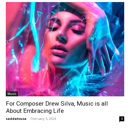
Music
For Composer Drew Silva, Music is all
About Embracing Life
saddatvusa
-
February 5, 2024
0