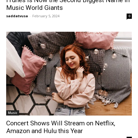
iTunes is Now the Second Biggest Name in
Music World Giants
saddatvusa
-
February 5, 2024
0
Music
Concert Shows Will Stream on Netflix,
Amazon and Hulu this Year