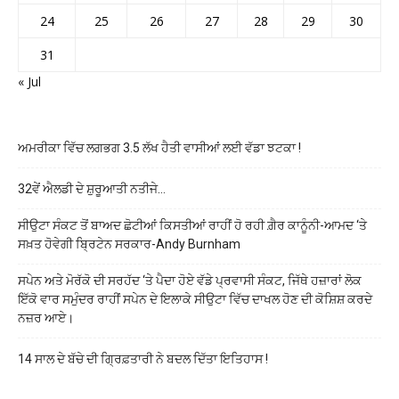
24
25
26
27
28
29
30
31
« Jul
ਅਮਰੀਕਾ ਵਿੱਚ ਲਗਭਗ 3.5 ਲੱਖ ਹੈਤੀ ਵਾਸੀਆਂ ਲਈ ਵੱਡਾ ਝਟਕਾ !
32ਵੇਂ ਐਲਡੀ ਦੇ ਸ਼ੁਰੂਆਤੀ ਨਤੀਜੇ…
ਸੀਉਟਾ ਸੰਕਟ ਤੋਂ ਬਾਅਦ ਛੋਟੀਆਂ ਕਿਸਤੀਆਂ ਰਾਹੀਂ ਹੋ ਰਹੀ ਗ਼ੈਰ ਕਾਨੂੰਨੀ-ਆਮਦ ‘ਤੇ
ਸਖ਼ਤ ਹੋਵੇਗੀ ਬ੍ਰਿਟੇਨ ਸਰਕਾਰ-Andy Burnham
ਸਪੇਨ ਅਤੇ ਮੋਰੱਕੋ ਦੀ ਸਰਹੱਦ ‘ਤੇ ਪੈਦਾ ਹੋਏ ਵੱਡੇ ਪ੍ਰਵਾਸੀ ਸੰਕਟ, ਜਿੱਥੇ ਹਜ਼ਾਰਾਂ ਲੋਕ
ਇੱਕੋ ਵਾਰ ਸਮੁੰਦਰ ਰਾਹੀਂ ਸਪੇਨ ਦੇ ਇਲਾਕੇ ਸੀਉਟਾ ਵਿੱਚ ਦਾਖਲ ਹੋਣ ਦੀ ਕੋਸ਼ਿਸ਼ ਕਰਦੇ
ਨਜ਼ਰ ਆਏ।
14 ਸਾਲ ਦੇ ਬੱਚੇ ਦੀ ਗ੍ਰਿਫ਼ਤਾਰੀ ਨੇ ਬਦਲ ਦਿੱਤਾ ਇਤਿਹਾਸ !