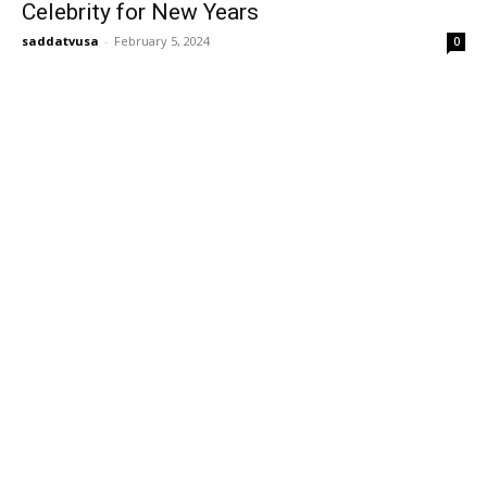
Celebrity for New Years
saddatvusa
-
February 5, 2024
0