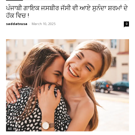
ਪੰਜਾਬੀ ਗਾਇਕ ਜਸਬੀਰ ਜੱਸੀ ਵੀ ਆਏ ਸੁਨੰਦਾ ਸ਼ਰਮਾਂ ਦੇ
ਹੱਕ ਵਿਚ !
saddatvusa
-
March 10, 2025
0
All