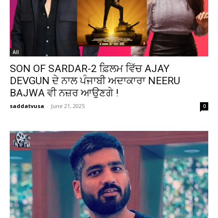
All
SON OF SARDAR-2 ਫ਼ਿਲਮ ਵਿੱਚ AJAY
DEVGUN ਦੇ ਨਾਲ ਪੰਜਾਬੀ ਅਦਾਕਾਰਾ NEERU
BAJWA ਵੀ ਨਜ਼ਰ ਆਉਣਗੇ !
saddatvusa
-
June 21, 2025
0