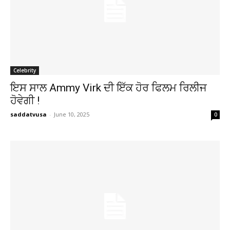
Celebrity
ਇਸ ਸਾਲ Ammy Virk ਦੀ ਇੱਕ ਹੋਰ ਫਿਲਮ ਰਿਲੀਜ
ਹੋਵੇਗੀ !
saddatvusa
-
June 10, 2025
0