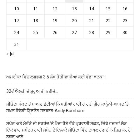
10
11
12
13
14
15
16
17
18
19
20
21
22
23
24
25
26
27
28
29
30
31
« Jul
ਅਮਰੀਕਾ ਵਿੱਚ ਲਗਭਗ 3.5 ਲੱਖ ਹੈਤੀ ਵਾਸੀਆਂ ਲਈ ਵੱਡਾ ਝਟਕਾ !
32ਵੇਂ ਐਲਡੀ ਦੇ ਸ਼ੁਰੂਆਤੀ ਨਤੀਜੇ…
ਸੀਉਟਾ ਸੰਕਟ ਤੋਂ ਬਾਅਦ ਛੋਟੀਆਂ ਕਿਸਤੀਆਂ ਰਾਹੀਂ ਹੋ ਰਹੀ ਗ਼ੈਰ ਕਾਨੂੰਨੀ-ਆਮਦ ‘ਤੇ
ਸਖ਼ਤ ਹੋਵੇਗੀ ਬ੍ਰਿਟੇਨ ਸਰਕਾਰ-Andy Burnham
ਸਪੇਨ ਅਤੇ ਮੋਰੱਕੋ ਦੀ ਸਰਹੱਦ ‘ਤੇ ਪੈਦਾ ਹੋਏ ਵੱਡੇ ਪ੍ਰਵਾਸੀ ਸੰਕਟ, ਜਿੱਥੇ ਹਜ਼ਾਰਾਂ ਲੋਕ
ਇੱਕੋ ਵਾਰ ਸਮੁੰਦਰ ਰਾਹੀਂ ਸਪੇਨ ਦੇ ਇਲਾਕੇ ਸੀਉਟਾ ਵਿੱਚ ਦਾਖਲ ਹੋਣ ਦੀ ਕੋਸ਼ਿਸ਼ ਕਰਦੇ
ਨਜ਼ਰ ਆਏ।