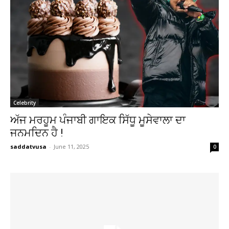
Celebrity
ਅੱਜ ਮਰਹੂਮ ਪੰਜਾਬੀ ਗਾਇਕ ਸਿੱਧੂ ਮੂਸੇਵਾਲਾ ਦਾ
ਜਨਮਦਿਨ ਹੈ !
saddatvusa
-
June 11, 2025
0