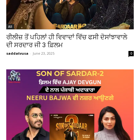
All
ਰੀਲੀਜ਼ ਤੋਂ ਪਹਿਲਾਂ ਹੀ ਵਿਵਾਦਾਂ ਵਿੱਚ ਫਸੀ ਦੋਸਾਂਝਾਵਾਲੇ
ਦੀ ਸਰਦਾਰ ਜੀ 3 ਫ਼ਿਲਮ
saddatvusa
-
June 23, 2025
0