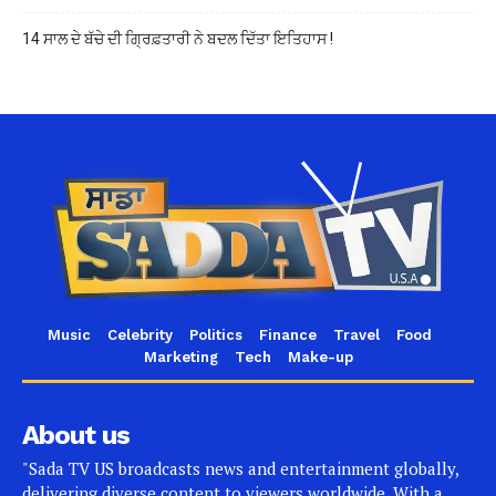
14 ਸਾਲ ਦੇ ਬੱਚੇ ਦੀ ਗ੍ਰਿਫ਼ਤਾਰੀ ਨੇ ਬਦਲ ਦਿੱਤਾ ਇਤਿਹਾਸ !
Music
Celebrity
Politics
Finance
Travel
Food
Marketing
Tech
Make-up
About us
"Sada TV US broadcasts news and entertainment globally,
delivering diverse content to viewers worldwide. With a