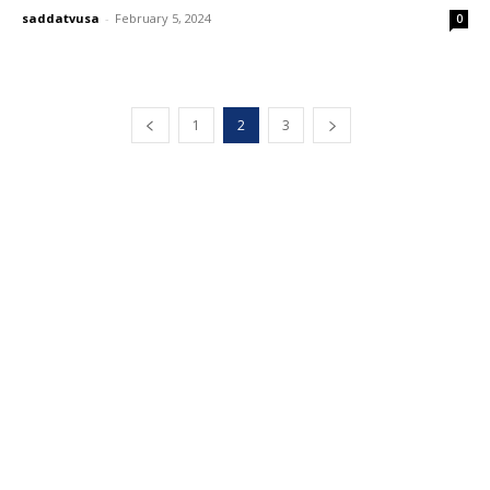
saddatvusa
-
February 5, 2024
0
1
2
3