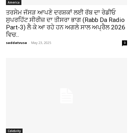
America
ਤਰਸੇਮ ਜੱਸੜ ਆਪਣੇ ਦਰਸ਼ਕਾਂ ਲਈ ਰੱਬ ਦਾ ਰੇਡੀਓ
ਸੁਪਰਹਿੱਟ ਸੀਰੀਜ਼ ਦਾ ਤੀਸਰਾ ਭਾਗ (Rabb Da Radio
Part-3) ਲੈ ਕੇ ਆ ਰਹੇ ਹਨ ਅਗਲੇ ਸਾਲ ਅਪ੍ਰੈਲ 2026
ਵਿਚ..
saddatvusa
-
May 23, 2025
0
Celebrity