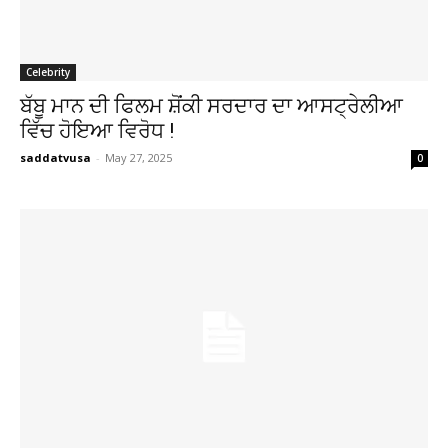
Celebrity
ਬੱਬੂ ਮਾਨ ਦੀ ਫਿਲਮ ਸ਼ੋਂਕੀ ਸਰਦਾਰ ਦਾ ਆਸਟ੍ਰੇਲੀਆ
ਵਿੱਚ ਹੋਇਆ ਵਿਰੋਧ !
saddatvusa
-
May 27, 2025
0