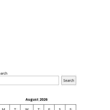
earch
Search
August 2026
M
T
W
T
F
S
S