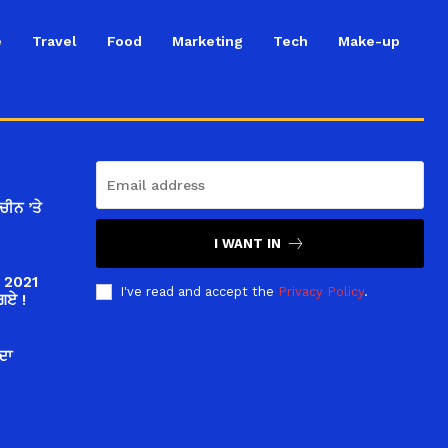
e
Travel
Food
Marketing
Tech
Make-up
ਚੀਨ ’ਤੇ
I WANT IN
ਤੇ 2021
I've read and accept the
Privacy Policy
.
ਗਏ !
ਦਾ