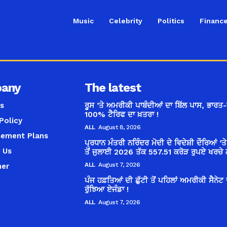
Music
Celebrity
Politics
Financ
any
The latest
s
ਰੂਸ ’ਤੇ ਅਮਰੀਕੀ ਪਾਬੰਦੀਆਂ ਦਾ ਬਿੱਲ ਪਾਸ, ਭਾਰਤ-
100% ਟੈਰਿਫ ਦਾ ਖ਼ਤਰਾ !
Policy
ALL
August 8, 2026
sement Plans
ਪ੍ਰਧਾਨ ਮੰਤਰੀ ਨਰਿੰਦਰ ਮੋਦੀ ਦੇ ਵਿਦੇਸ਼ੀ ਦੌਰਿਆਂ ’
 Us
ਤੋਂ ਜੁਲਾਈ 2026 ਤੱਕ 557.51 ਕਰੋੜ ਰੁਪਏ ਖਰਚੇ 
ALL
August 7, 2026
mer
ਪੰਜ ਹਫ਼ਤਿਆਂ ਦੀ ਛੁੱਟੀ ਤੋਂ ਪਹਿਲਾਂ ਅਮਰੀਕੀ ਸੈਨੇਟ 
ਰੁੱਝਿਆ ਏਜੰਡਾ !
ALL
August 7, 2026