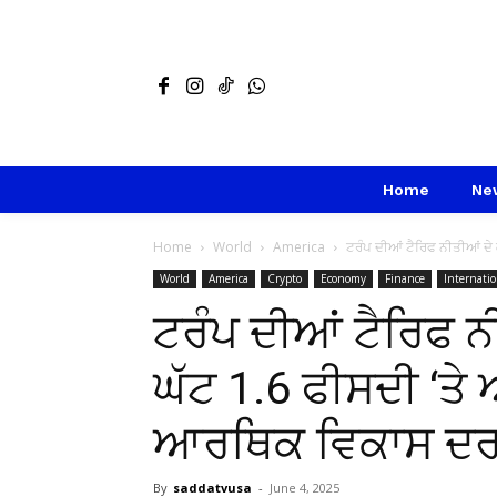
Home
Ne
Home
World
America
ਟਰੰਪ ਦੀਆਂ ਟੈਰਿਫ ਨੀਤੀਆਂ ਦੇ ਕ
World
America
Crypto
Economy
Finance
Internatio
ਟਰੰਪ ਦੀਆਂ ਟੈਰਿਫ ਨੀ
ਘੱਟ 1.6 ਫੀਸਦੀ ‘ਤ
ਆਰਥਿਕ ਵਿਕਾਸ ਦ
By
saddatvusa
-
June 4, 2025