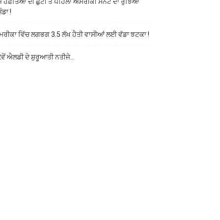
ਜ ਹਫ਼ਤਿਆਂ ਦੀ ਛੁੱਟੀ ਤੋਂ ਪਹਿਲਾਂ ਅਮਰੀਕੀ ਸੈਨੇਟ ਦਾ ਰੁੱਝਿਆ
ੰਡਾ !
ਰੀਕਾ ਵਿੱਚ ਲਗਭਗ 3.5 ਲੱਖ ਹੈਤੀ ਵਾਸੀਆਂ ਲਈ ਵੱਡਾ ਝਟਕਾ !
ਵੇਂ ਐਲਡੀ ਦੇ ਸ਼ੁਰੂਆਤੀ ਨਤੀਜੇ…