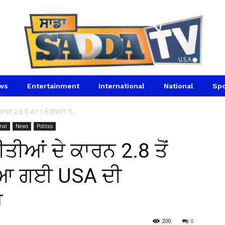
ws
Entertainment
International
National
Spo
ਾਰਨ 2.8 ਤੋਂ ਘੱਟ 1.6 ਫੀਸਦੀ ‘ਤੇ...
nal
News
Politics
ਤੀਆਂ ਦੇ ਕਾਰਨ 2.8 ਤੋਂ
ੇ ਆ ਗਈ USA ਦੀ
ਰ
200
0