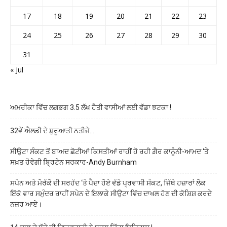
17
18
19
20
21
22
23
24
25
26
27
28
29
30
31
« Jul
ਅਮਰੀਕਾ ਵਿੱਚ ਲਗਭਗ 3.5 ਲੱਖ ਹੈਤੀ ਵਾਸੀਆਂ ਲਈ ਵੱਡਾ ਝਟਕਾ !
32ਵੇਂ ਐਲਡੀ ਦੇ ਸ਼ੁਰੂਆਤੀ ਨਤੀਜੇ…
ਸੀਉਟਾ ਸੰਕਟ ਤੋਂ ਬਾਅਦ ਛੋਟੀਆਂ ਕਿਸਤੀਆਂ ਰਾਹੀਂ ਹੋ ਰਹੀ ਗ਼ੈਰ ਕਾਨੂੰਨੀ-ਆਮਦ ‘ਤੇ
ਸਖ਼ਤ ਹੋਵੇਗੀ ਬ੍ਰਿਟੇਨ ਸਰਕਾਰ-Andy Burnham
ਸਪੇਨ ਅਤੇ ਮੋਰੱਕੋ ਦੀ ਸਰਹੱਦ ‘ਤੇ ਪੈਦਾ ਹੋਏ ਵੱਡੇ ਪ੍ਰਵਾਸੀ ਸੰਕਟ, ਜਿੱਥੇ ਹਜ਼ਾਰਾਂ ਲੋਕ
ਇੱਕੋ ਵਾਰ ਸਮੁੰਦਰ ਰਾਹੀਂ ਸਪੇਨ ਦੇ ਇਲਾਕੇ ਸੀਉਟਾ ਵਿੱਚ ਦਾਖਲ ਹੋਣ ਦੀ ਕੋਸ਼ਿਸ਼ ਕਰਦੇ
ਨਜ਼ਰ ਆਏ।