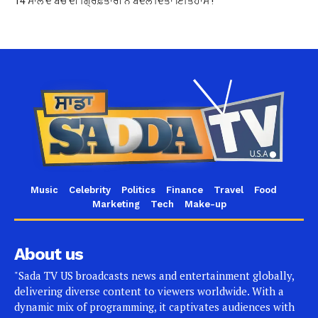
14 ਸਾਲ ਦੇ ਬੱਚੇ ਦੀ ਗ੍ਰਿਫ਼ਤਾਰੀ ਨੇ ਬਦਲ ਦਿੱਤਾ ਇਤਿਹਾਸ !
Music
Celebrity
Politics
Finance
Travel
Food
Marketing
Tech
Make-up
About us
"Sada TV US broadcasts news and entertainment globally,
delivering diverse content to viewers worldwide. With a
dynamic mix of programming, it captivates audiences with