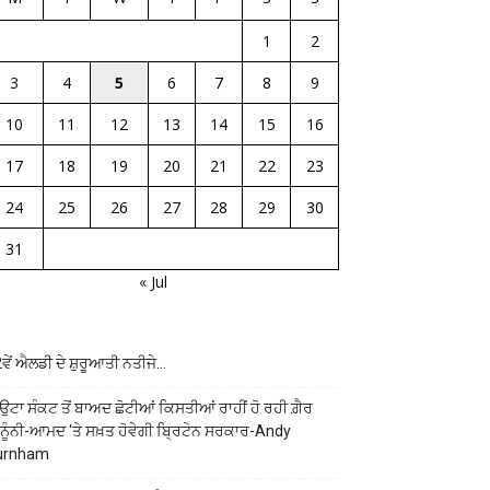
1
2
3
4
5
6
7
8
9
10
11
12
13
14
15
16
17
18
19
20
21
22
23
24
25
26
27
28
29
30
31
« Jul
ਵੇਂ ਐਲਡੀ ਦੇ ਸ਼ੁਰੂਆਤੀ ਨਤੀਜੇ…
ਉਟਾ ਸੰਕਟ ਤੋਂ ਬਾਅਦ ਛੋਟੀਆਂ ਕਿਸਤੀਆਂ ਰਾਹੀਂ ਹੋ ਰਹੀ ਗ਼ੈਰ
ਨੂੰਨੀ-ਆਮਦ ‘ਤੇ ਸਖ਼ਤ ਹੋਵੇਗੀ ਬ੍ਰਿਟੇਨ ਸਰਕਾਰ-Andy
urnham