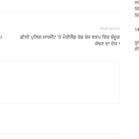
ਸਪ
ਜਿ
ਵਿ
Next article
14
ਤਮ
ਡੀਸੀ ਪੁਲਿਸ ਸਾਰਜੈਂਟ ‘ਤੇ ਮੈਰੀਲੈਂਡ ਰੋਡ ਰੇਜ ਝੜਪ ਵਿੱਚ ਬੰਦੂਕ
ਯੂ
ਕੱਢਣ ਦਾ ਦੋਸ਼ !
ਦੀ