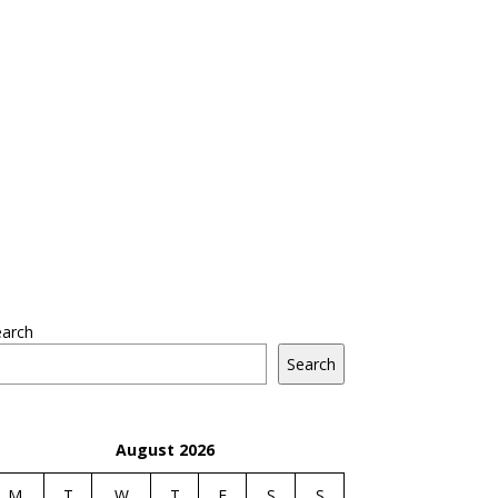
earch
Search
August 2026
M
T
W
T
F
S
S