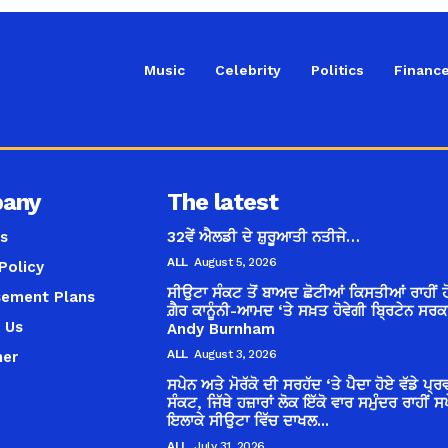
Music
Celebrity
Politics
Financ
any
The latest
s
32ਵੇਂ ਐਲਡੀ ਦੇ ਸ਼ੁਰੂਆਤੀ ਨਤੀਜੇ…
ALL
August 5, 2026
Policy
ਸੀਉਟਾ ਸੰਕਟ ਤੋਂ ਬਾਅਦ ਛੋਟੀਆਂ ਕਿਸਤੀਆਂ ਰਾਹੀਂ ਹ
sement Plans
ਗ਼ੈਰ ਕਾਨੂੰਨੀ-ਆਮਦ ‘ਤੇ ਸਖ਼ਤ ਹੋਵੇਗੀ ਬ੍ਰਿਟੇਨ ਸਰਕ
 Us
Andy Burnham
ALL
August 3, 2026
mer
ਸਪੇਨ ਅਤੇ ਮੋਰੱਕੋ ਦੀ ਸਰਹੱਦ ‘ਤੇ ਪੈਦਾ ਹੋਏ ਵੱਡੇ ਪ੍ਰ
ਸੰਕਟ, ਜਿੱਥੇ ਹਜ਼ਾਰਾਂ ਲੋਕ ਇੱਕੋ ਵਾਰ ਸਮੁੰਦਰ ਰਾਹੀਂ ਸ
ਇਲਾਕੇ ਸੀਉਟਾ ਵਿੱਚ ਦਾਖਲ...
ALL
July 31, 2026