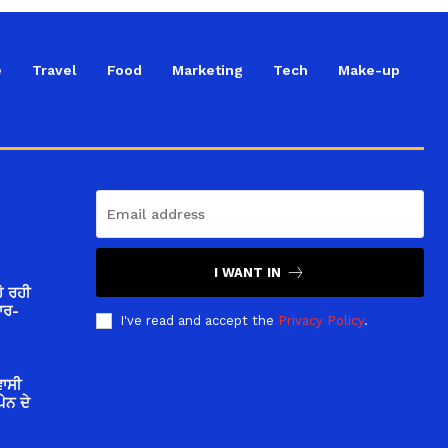
e
Travel
Food
Marketing
Tech
Make-up
I WANT IN
ੋ ਰਹੀ
ਾਰ-
I've read and accept the
Privacy Policy
.
ਵਾਸੀ
ਪੇਨ ਦੇ