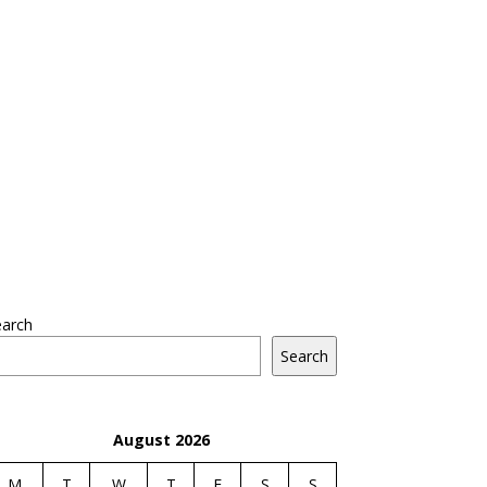
earch
Search
August 2026
M
T
W
T
F
S
S