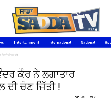
ws
Entertainment
International
National
Spo
 ਸਿਟੀ ਕੌਂਸਲ ਦੀ...
ਿੰਦਰ ਕੌਰ ਨੇ ਲਗਾਤਾਰ
 ਦੀ ਚੋਣ ਜਿੱਤੀ !
136
0