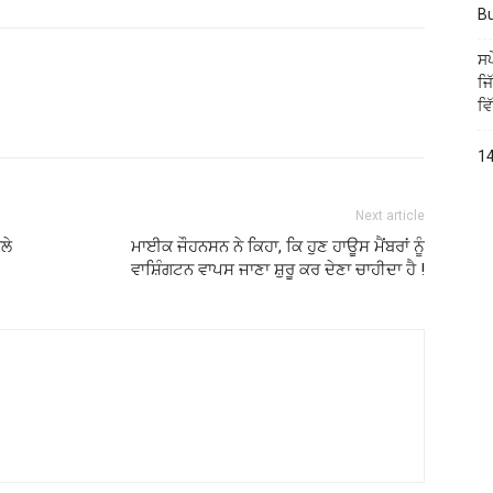
B
ਸਪ
ਜਿ
ਵਿ
14
Next article
ਲੇ
ਮਾਈਕ ਜੌਹਨਸਨ ਨੇ ਕਿਹਾ, ਕਿ ਹੁਣ ਹਾਊਸ ਮੈਂਬਰਾਂ ਨੂੰ
ਵਾਸ਼ਿੰਗਟਨ ਵਾਪਸ ਜਾਣਾ ਸ਼ੁਰੂ ਕਰ ਦੇਣਾ ਚਾਹੀਦਾ ਹੈ !