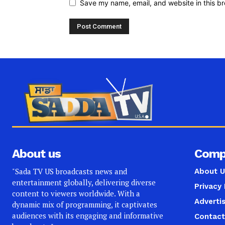
Save my name, email, and website in this br
About us
Comp
"Sada TV US broadcasts news and
About U
entertainment globally, delivering diverse
Privacy 
content to viewers worldwide. With a
Adverti
dynamic mix of programming, it captivates
audiences with its engaging and informative
Contact