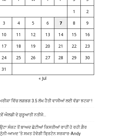
1
2
3
4
5
6
7
8
9
10
11
12
13
14
15
16
17
18
19
20
21
22
23
24
25
26
27
28
29
30
31
« Jul
ਰੀਕਾ ਵਿੱਚ ਲਗਭਗ 3.5 ਲੱਖ ਹੈਤੀ ਵਾਸੀਆਂ ਲਈ ਵੱਡਾ ਝਟਕਾ !
ਵੇਂ ਐਲਡੀ ਦੇ ਸ਼ੁਰੂਆਤੀ ਨਤੀਜੇ…
ਉਟਾ ਸੰਕਟ ਤੋਂ ਬਾਅਦ ਛੋਟੀਆਂ ਕਿਸਤੀਆਂ ਰਾਹੀਂ ਹੋ ਰਹੀ ਗ਼ੈਰ
ਨੂੰਨੀ-ਆਮਦ ‘ਤੇ ਸਖ਼ਤ ਹੋਵੇਗੀ ਬ੍ਰਿਟੇਨ ਸਰਕਾਰ-Andy