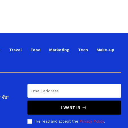
e
Travel
Food
Marketing
Tech
Make-up
 ਵੱਡਾ
I WANT IN
I've read and accept the
Privacy Policy
.