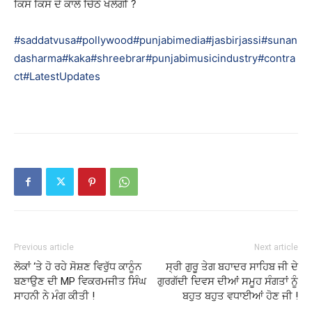
ਕਿਸ ਕਿਸ ਦੇ ਕਾਲੇ ਚਿੱਠੇ ਖੋਲੇਗੀ ?
#saddatvusa
#pollywood
#punjabimedia
#jasbirjassi
#sunan
dasharma
#kaka
#shreebrar
#punjabimusicindustry
#contra
ct
#LatestUpdates
Previous article
Next article
ਲੋਕਾਂ ‘ਤੇ ਹੋ ਰਹੇ ਸੋਸ਼ਣ ਵਿਰੁੱਧ ਕਾਨੂੰਨ
ਸ੍ਰੀ ਗੁਰੂ ਤੇਗ ਬਹਾਦਰ ਸਾਹਿਬ ਜੀ ਦੇ
ਬਣਾਉਣ ਦੀ MP ਵਿਕਰਮਜੀਤ ਸਿੰਘ
ਗੁਰਗੱਦੀ ਦਿਵਸ ਦੀਆਂ ਸਮੂਹ ਸੰਗਤਾਂ ਨੂੰ
ਸਾਹਨੀ ਨੇ ਮੰਗ ਕੀਤੀ !
ਬਹੁਤ ਬਹੁਤ ਵਧਾਈਆਂ ਹੋਣ ਜੀ !