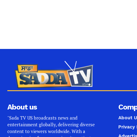
About us
Comp
"Sada TV US broadcasts news and
About U
entertainment globally, delivering diverse
Privacy 
content to viewers worldwide. With a
Adverti