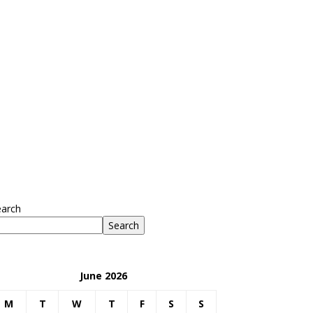
earch
Search
June 2026
M
T
W
T
F
S
S