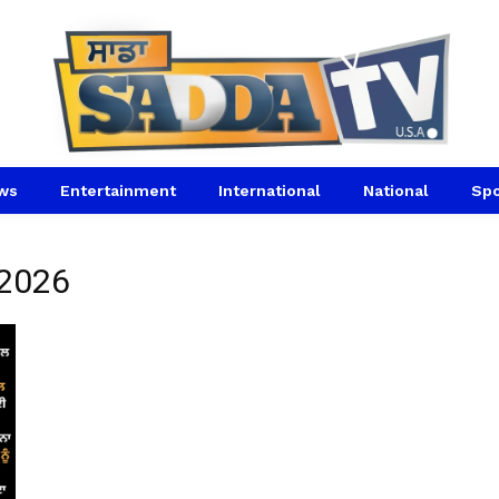
ws
Entertainment
International
National
Spo
 2026