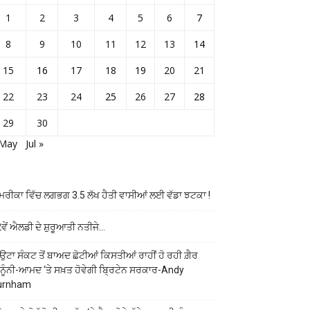
1
2
3
4
5
6
7
8
9
10
11
12
13
14
15
16
17
18
19
20
21
22
23
24
25
26
27
28
29
30
 May
Jul »
ਰੀਕਾ ਵਿੱਚ ਲਗਭਗ 3.5 ਲੱਖ ਹੈਤੀ ਵਾਸੀਆਂ ਲਈ ਵੱਡਾ ਝਟਕਾ !
ਵੇਂ ਐਲਡੀ ਦੇ ਸ਼ੁਰੂਆਤੀ ਨਤੀਜੇ…
ਉਟਾ ਸੰਕਟ ਤੋਂ ਬਾਅਦ ਛੋਟੀਆਂ ਕਿਸਤੀਆਂ ਰਾਹੀਂ ਹੋ ਰਹੀ ਗ਼ੈਰ
ਨੂੰਨੀ-ਆਮਦ ‘ਤੇ ਸਖ਼ਤ ਹੋਵੇਗੀ ਬ੍ਰਿਟੇਨ ਸਰਕਾਰ-Andy
urnham