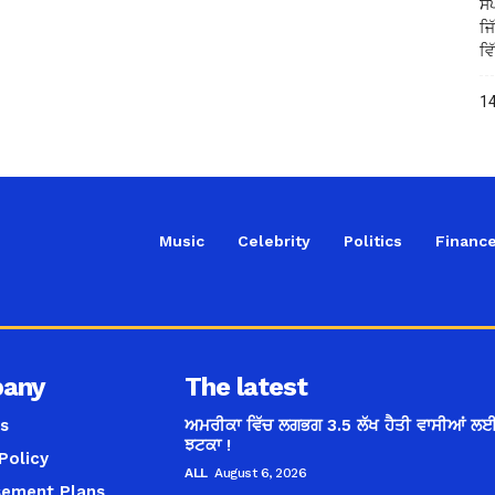
ਸਪ
ਜਿ
ਵਿ
14
Music
Celebrity
Politics
Financ
any
The latest
s
ਅਮਰੀਕਾ ਵਿੱਚ ਲਗਭਗ 3.5 ਲੱਖ ਹੈਤੀ ਵਾਸੀਆਂ ਲਈ
ਝਟਕਾ !
Policy
ALL
August 6, 2026
sement Plans