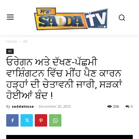
Home
All
All
ਓਰੇਗਨ ਅਤੇ ਦੱਖਣ-ਪੱਛਮੀ
ਵਾਸ਼ਿੰਗਟਨ ਵਿੱਚ ਮੀਂਹ ਪੈਣ ਕਾਰਨ
ਹੜ੍ਹਾਂ ਦੀ ਚੇਤਾਵਨੀ ਜਾਰੀ, ਸੜਕਾਂ
ਹੋਈਆਂ ਬੰਦ !
By
saddatvusa
-
December 20, 2025
236
0