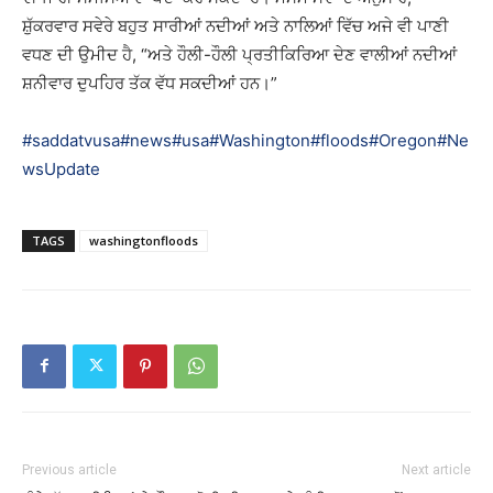
ਸ਼ੁੱਕਰਵਾਰ ਸਵੇਰੇ ਬਹੁਤ ਸਾਰੀਆਂ ਨਦੀਆਂ ਅਤੇ ਨਾਲਿਆਂ ਵਿੱਚ ਅਜੇ ਵੀ ਪਾਣੀ
ਵਧਣ ਦੀ ਉਮੀਦ ਹੈ, “ਅਤੇ ਹੌਲੀ-ਹੌਲੀ ਪ੍ਰਤੀਕਿਰਿਆ ਦੇਣ ਵਾਲੀਆਂ ਨਦੀਆਂ
ਸ਼ਨੀਵਾਰ ਦੁਪਹਿਰ ਤੱਕ ਵੱਧ ਸਕਦੀਆਂ ਹਨ।”
#saddatvusa
#news
#usa
#Washington
#floods
#Oregon
#Ne
wsUpdate
TAGS
washingtonfloods
Previous article
Next article