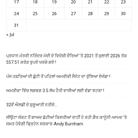
17
18
19
20
21
22
23
24
25
26
27
28
29
30
31
« Jul
ਪ੍ਰਧਾਨ ਮੰਤਰੀ ਨਰਿੰਦਰ ਮੋਦੀ ਦੇ ਵਿਦੇਸ਼ੀ ਦੌਰਿਆਂ ’ਤੇ 2021 ਤੋਂ ਜੁਲਾਈ 2026 ਤੱਕ
557.51 ਕਰੋੜ ਰੁਪਏ ਖਰਚੇ ਗਏ !
ਪੰਜ ਹਫ਼ਤਿਆਂ ਦੀ ਛੁੱਟੀ ਤੋਂ ਪਹਿਲਾਂ ਅਮਰੀਕੀ ਸੈਨੇਟ ਦਾ ਰੁੱਝਿਆ ਏਜੰਡਾ !
ਅਮਰੀਕਾ ਵਿੱਚ ਲਗਭਗ 3.5 ਲੱਖ ਹੈਤੀ ਵਾਸੀਆਂ ਲਈ ਵੱਡਾ ਝਟਕਾ !
32ਵੇਂ ਐਲਡੀ ਦੇ ਸ਼ੁਰੂਆਤੀ ਨਤੀਜੇ…
ਸੀਉਟਾ ਸੰਕਟ ਤੋਂ ਬਾਅਦ ਛੋਟੀਆਂ ਕਿਸਤੀਆਂ ਰਾਹੀਂ ਹੋ ਰਹੀ ਗ਼ੈਰ ਕਾਨੂੰਨੀ-ਆਮਦ ‘ਤੇ
ਸਖ਼ਤ ਹੋਵੇਗੀ ਬ੍ਰਿਟੇਨ ਸਰਕਾਰ-Andy Burnham