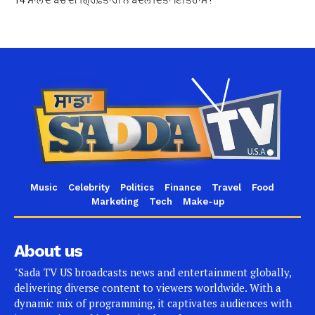
Music
Celebrity
Politics
Finance
Travel
Food
Marketing
Tech
Make-up
About us
"Sada TV US broadcasts news and entertainment globally,
delivering diverse content to viewers worldwide. With a
dynamic mix of programming, it captivates audiences with