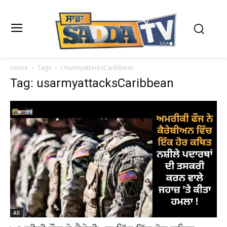
Home
Tags
UsarmyattacksCaribbean
Tag: usarmyattacksCaribbean
All