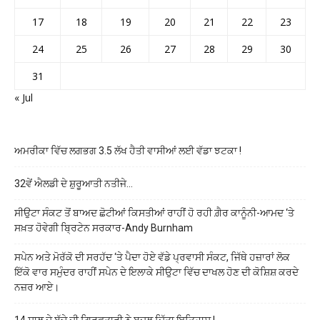
17
18
19
20
21
22
23
24
25
26
27
28
29
30
31
« Jul
ਅਮਰੀਕਾ ਵਿੱਚ ਲਗਭਗ 3.5 ਲੱਖ ਹੈਤੀ ਵਾਸੀਆਂ ਲਈ ਵੱਡਾ ਝਟਕਾ !
32ਵੇਂ ਐਲਡੀ ਦੇ ਸ਼ੁਰੂਆਤੀ ਨਤੀਜੇ…
ਸੀਉਟਾ ਸੰਕਟ ਤੋਂ ਬਾਅਦ ਛੋਟੀਆਂ ਕਿਸਤੀਆਂ ਰਾਹੀਂ ਹੋ ਰਹੀ ਗ਼ੈਰ ਕਾਨੂੰਨੀ-ਆਮਦ ‘ਤੇ
ਸਖ਼ਤ ਹੋਵੇਗੀ ਬ੍ਰਿਟੇਨ ਸਰਕਾਰ-Andy Burnham
ਸਪੇਨ ਅਤੇ ਮੋਰੱਕੋ ਦੀ ਸਰਹੱਦ ‘ਤੇ ਪੈਦਾ ਹੋਏ ਵੱਡੇ ਪ੍ਰਵਾਸੀ ਸੰਕਟ, ਜਿੱਥੇ ਹਜ਼ਾਰਾਂ ਲੋਕ
ਇੱਕੋ ਵਾਰ ਸਮੁੰਦਰ ਰਾਹੀਂ ਸਪੇਨ ਦੇ ਇਲਾਕੇ ਸੀਉਟਾ ਵਿੱਚ ਦਾਖਲ ਹੋਣ ਦੀ ਕੋਸ਼ਿਸ਼ ਕਰਦੇ
ਨਜ਼ਰ ਆਏ।
14 ਸਾਲ ਦੇ ਬੱਚੇ ਦੀ ਗ੍ਰਿਫ਼ਤਾਰੀ ਨੇ ਬਦਲ ਦਿੱਤਾ ਇਤਿਹਾਸ !