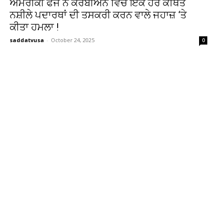
ਅਮਰੀਕੀ ਫੌਜ ਨੇ ਕੈਰੇਬੀਅਨ ਵਿੱਚ ਇੱਕ ਹੋਰ ਕਥਿਤ
ਨਸ਼ੀਲੇ ਪਦਾਰਥਾਂ ਦੀ ਤਸਕਰੀ ਕਰਨ ਵਾਲੇ ਜਹਾਜ਼ ‘ਤੇ
ਕੀਤਾ ਹਮਲਾ !
saddatvusa
-
October 24, 2025
0