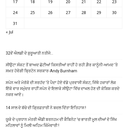
17
18
19
20
21
22
23
24
25
26
27
28
29
30
31
« Jul
32ਵੇਂ ਐਲਡੀ ਦੇ ਸ਼ੁਰੂਆਤੀ ਨਤੀਜੇ…
ਸੀਉਟਾ ਸੰਕਟ ਤੋਂ ਬਾਅਦ ਛੋਟੀਆਂ ਕਿਸਤੀਆਂ ਰਾਹੀਂ ਹੋ ਰਹੀ ਗ਼ੈਰ ਕਾਨੂੰਨੀ-ਆਮਦ ‘ਤੇ
ਸਖ਼ਤ ਹੋਵੇਗੀ ਬ੍ਰਿਟੇਨ ਸਰਕਾਰ-Andy Burnham
ਸਪੇਨ ਅਤੇ ਮੋਰੱਕੋ ਦੀ ਸਰਹੱਦ ‘ਤੇ ਪੈਦਾ ਹੋਏ ਵੱਡੇ ਪ੍ਰਵਾਸੀ ਸੰਕਟ, ਜਿੱਥੇ ਹਜ਼ਾਰਾਂ ਲੋਕ
ਇੱਕੋ ਵਾਰ ਸਮੁੰਦਰ ਰਾਹੀਂ ਸਪੇਨ ਦੇ ਇਲਾਕੇ ਸੀਉਟਾ ਵਿੱਚ ਦਾਖਲ ਹੋਣ ਦੀ ਕੋਸ਼ਿਸ਼ ਕਰਦੇ
ਨਜ਼ਰ ਆਏ।
14 ਸਾਲ ਦੇ ਬੱਚੇ ਦੀ ਗ੍ਰਿਫ਼ਤਾਰੀ ਨੇ ਬਦਲ ਦਿੱਤਾ ਇਤਿਹਾਸ !
ਯੂਕੇ ਦੇ ਪ੍ਰਧਾਨ ਮੰਤਰੀ ਐਂਡੀ ਬਰਨਹਮ ਦੀ ਕੈਬਿਨੇਟ ‘ਚ ਭਾਰਤੀ ਮੂਲ ਦੀਆਂ ਦੋ ਸਿੱਖ
ਮਹਿਲਾਵਾਂ ਨੂੰ ਮਿਲੀ ਅਹਿਮ ਜ਼ਿੰਮੇਵਾਰੀ !