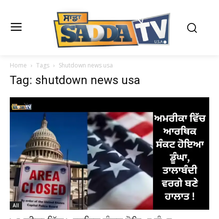
Home
Tags
Shutdown news usa
Tag: shutdown news usa
All