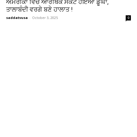
ਅਮਰੀਕਾ ਵਿੱਚ ਆਰਥਿਕ ਸੰਕਟ ਹੋਇਆ ਡੂੰਘਾ,
ਤਾਲਾਬੰਦੀ ਵਰਗੇ ਬਣੇ ਹਾਲਾਤ !
saddatvusa
-
October 3, 2025
0