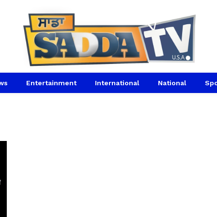
ws
Entertainment
International
National
Spo