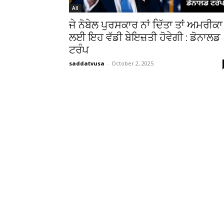
All
ਜੇ ਨੋਬੇਲ ਪੁਰਸਕਾਰ ਨਾਂ ਦਿੱਤਾ ਤਾਂ ਅਮਰੀਕਾ
ਲਈ ਇਹ ਵੱਡੀ ਬੇਇਜ਼ਤੀ ਹੋਵੇਗੀ : ਡੋਨਾਲਡ
ਟਰੰਪ
saddatvusa
-
October 2, 2025