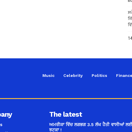
B
ਸਪ
ਜਿ
ਵਿ
14
Music
Celebrity
Politics
Financ
any
The latest
s
ਅਮਰੀਕਾ ਵਿੱਚ ਲਗਭਗ 3.5 ਲੱਖ ਹੈਤੀ ਵਾਸੀਆਂ ਲਈ
ਝਟਕਾ !