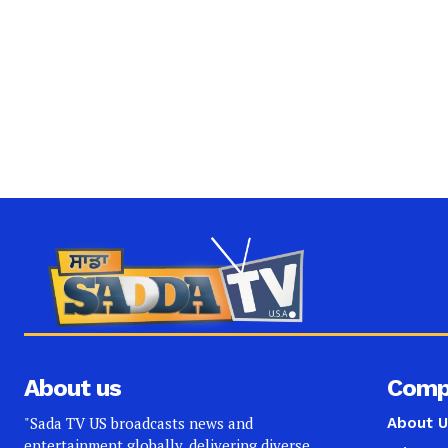
About us
Comp
"Sada TV US broadcasts news and
About U
entertainment globally, delivering diverse