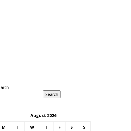
earch
Search
August 2026
M
T
W
T
F
S
S