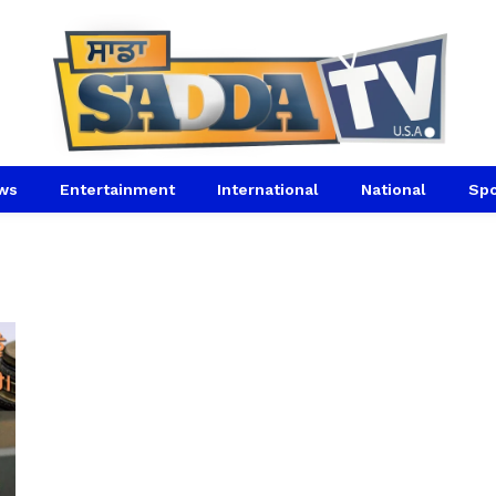
ws
Entertainment
International
National
Spo