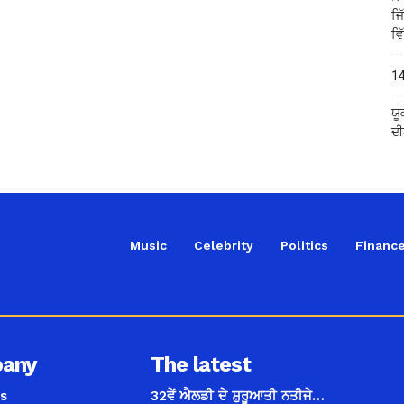
ਜਿ
ਵਿ
14
ਯੂ
ਦੀ
Music
Celebrity
Politics
Financ
any
The latest
s
32ਵੇਂ ਐਲਡੀ ਦੇ ਸ਼ੁਰੂਆਤੀ ਨਤੀਜੇ…