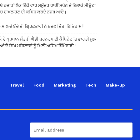
ੱਥੇ ਹਜ਼ਾਰਾਂ ਲੋਕ ਇੱਕੋ ਵਾਰ ਸਮੁੰਦਰ ਰਾਹੀਂ ਸਪੇਨ ਦੇ ਇਲਾਕੇ ਸੀਉਟਾ
ੱਚ ਦਾਖਲ ਹੋਣ ਦੀ ਕੋਸ਼ਿਸ਼ ਕਰਦੇ ਨਜ਼ਰ ਆਏ।
 ਸਾਲ ਦੇ ਬੱਚੇ ਦੀ ਗ੍ਰਿਫ਼ਤਾਰੀ ਨੇ ਬਦਲ ਦਿੱਤਾ ਇਤਿਹਾਸ !
ਕੇ ਦੇ ਪ੍ਰਧਾਨ ਮੰਤਰੀ ਐਂਡੀ ਬਰਨਹਮ ਦੀ ਕੈਬਿਨੇਟ ‘ਚ ਭਾਰਤੀ ਮੂਲ
ਆਂ ਦੋ ਸਿੱਖ ਮਹਿਲਾਵਾਂ ਨੂੰ ਮਿਲੀ ਅਹਿਮ ਜ਼ਿੰਮੇਵਾਰੀ !
e
Travel
Food
Marketing
Tech
Make-up