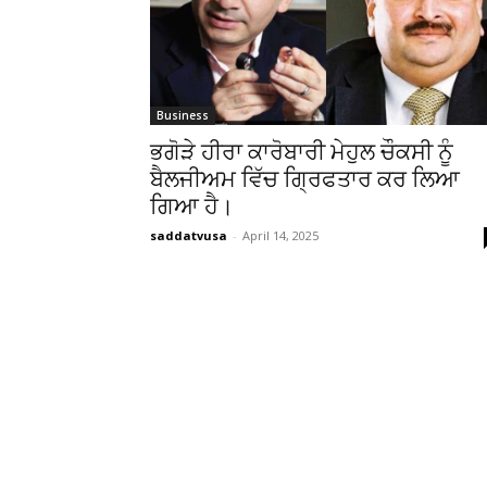
Business
ਭਗੋੜੇ ਹੀਰਾ ਕਾਰੋਬਾਰੀ ਮੇਹੁਲ ਚੌਕਸੀ ਨੂੰ
ਬੈਲਜੀਅਮ ਵਿੱਚ ਗ੍ਰਿਫਤਾਰ ਕਰ ਲਿਆ
ਗਿਆ ਹੈ।
saddatvusa
-
April 14, 2025