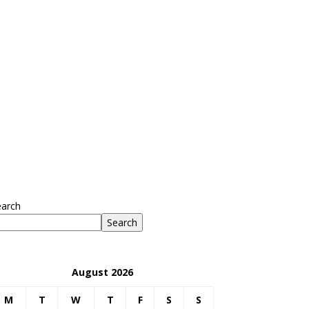
earch
Search
August 2026
M
T
W
T
F
S
S