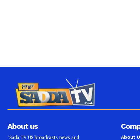
About us
Comp
"Sada TV US broadcasts news and
About U