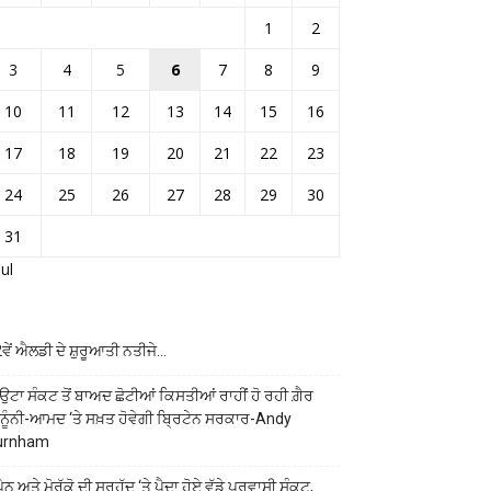
1
2
3
4
5
6
7
8
9
10
11
12
13
14
15
16
17
18
19
20
21
22
23
24
25
26
27
28
29
30
31
Jul
ਵੇਂ ਐਲਡੀ ਦੇ ਸ਼ੁਰੂਆਤੀ ਨਤੀਜੇ…
ਉਟਾ ਸੰਕਟ ਤੋਂ ਬਾਅਦ ਛੋਟੀਆਂ ਕਿਸਤੀਆਂ ਰਾਹੀਂ ਹੋ ਰਹੀ ਗ਼ੈਰ
ਨੂੰਨੀ-ਆਮਦ ‘ਤੇ ਸਖ਼ਤ ਹੋਵੇਗੀ ਬ੍ਰਿਟੇਨ ਸਰਕਾਰ-Andy
urnham
ੇਨ ਅਤੇ ਮੋਰੱਕੋ ਦੀ ਸਰਹੱਦ ‘ਤੇ ਪੈਦਾ ਹੋਏ ਵੱਡੇ ਪ੍ਰਵਾਸੀ ਸੰਕਟ,