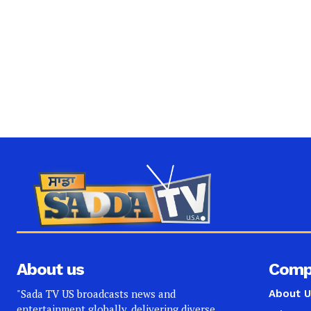
About us
Comp
"Sada TV US broadcasts news and
About U
entertainment globally, delivering diverse