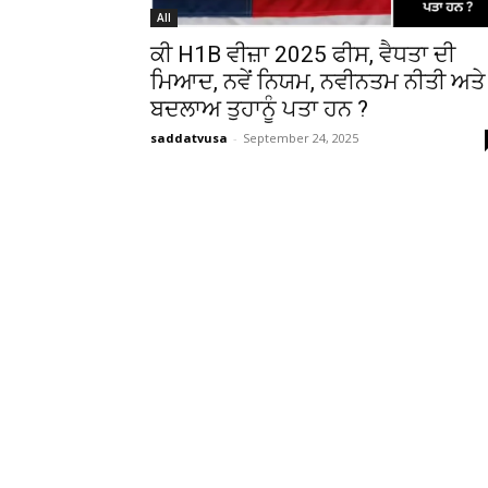
All
ਕੀ H1B ਵੀਜ਼ਾ 2025 ਫੀਸ, ਵੈਧਤਾ ਦੀ
ਮਿਆਦ, ਨਵੇਂ ਨਿਯਮ, ਨਵੀਨਤਮ ਨੀਤੀ ਅਤੇ
ਬਦਲਾਅ ਤੁਹਾਨੂੰ ਪਤਾ ਹਨ ?
saddatvusa
-
September 24, 2025