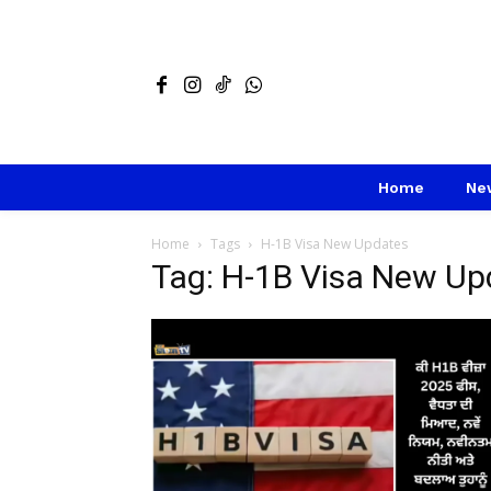
Home
Ne
Home
Tags
H-1B Visa New Updates
Tag: H-1B Visa New Up