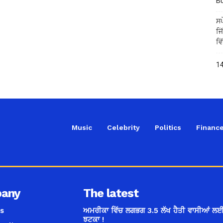
B
ਸਪ
ਜਿ
ਵਿ
14
Music
Celebrity
Politics
Financ
any
The latest
s
ਅਮਰੀਕਾ ਵਿੱਚ ਲਗਭਗ 3.5 ਲੱਖ ਹੈਤੀ ਵਾਸੀਆਂ ਲਈ
ਝਟਕਾ !