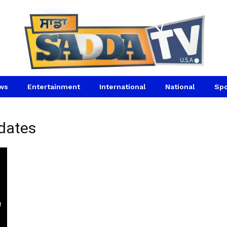
ws
Entertainment
International
National
Spo
dates