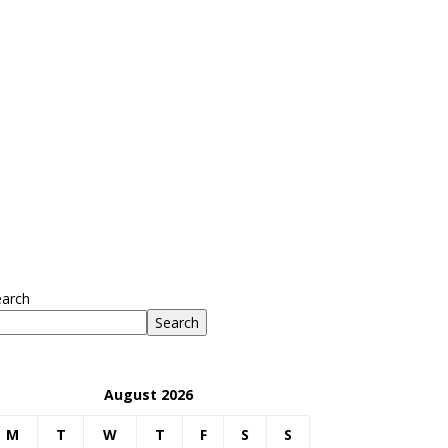
earch
Search
August 2026
M
T
W
T
F
S
S