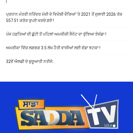
!
ਪ੍ਰਧਾਨ ਮੰਤਰੀ ਨਰਿੰਦਰ ਮੋਦੀ ਦੇ ਵਿਦੇਸ਼ੀ ਦੌਰਿਆਂ ’ਤੇ 2021 ਤੋਂ ਜੁਲਾਈ 2026 ਤੱਕ
557.51 ਕਰੋੜ ਰੁਪਏ ਖਰਚੇ ਗਏ !
ਪੰਜ ਹਫ਼ਤਿਆਂ ਦੀ ਛੁੱਟੀ ਤੋਂ ਪਹਿਲਾਂ ਅਮਰੀਕੀ ਸੈਨੇਟ ਦਾ ਰੁੱਝਿਆ ਏਜੰਡਾ !
ਅਮਰੀਕਾ ਵਿੱਚ ਲਗਭਗ 3.5 ਲੱਖ ਹੈਤੀ ਵਾਸੀਆਂ ਲਈ ਵੱਡਾ ਝਟਕਾ !
32ਵੇਂ ਐਲਡੀ ਦੇ ਸ਼ੁਰੂਆਤੀ ਨਤੀਜੇ…