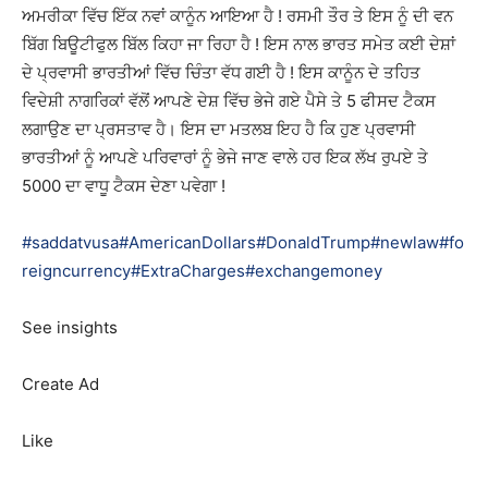
ਅਮਰੀਕਾ ਵਿੱਚ ਇੱਕ ਨਵਾਂ ਕਾਨੂੰਨ ਆਇਆ ਹੈ ! ਰਸਮੀ ਤੌਰ ਤੇ ਇਸ ਨੂੰ ਦੀ ਵਨ
ਬਿੱਗ ਬਿਊਟੀਫੁਲ ਬਿੱਲ ਕਿਹਾ ਜਾ ਰਿਹਾ ਹੈ ! ਇਸ ਨਾਲ ਭਾਰਤ ਸਮੇਤ ਕਈ ਦੇਸ਼ਾਂ
ਦੇ ਪ੍ਰਵਾਸੀ ਭਾਰਤੀਆਂ ਵਿੱਚ ਚਿੰਤਾ ਵੱਧ ਗਈ ਹੈ ! ਇਸ ਕਾਨੂੰਨ ਦੇ ਤਹਿਤ
ਵਿਦੇਸ਼ੀ ਨਾਗਰਿਕਾਂ ਵੱਲੋਂ ਆਪਣੇ ਦੇਸ਼ ਵਿੱਚ ਭੇਜੇ ਗਏ ਪੈਸੇ ਤੇ 5 ਫੀਸਦ ਟੈਕਸ
ਲਗਾਉਣ ਦਾ ਪ੍ਰਸਤਾਵ ਹੈ। ਇਸ ਦਾ ਮਤਲਬ ਇਹ ਹੈ ਕਿ ਹੁਣ ਪ੍ਰਵਾਸੀ
ਭਾਰਤੀਆਂ ਨੂੰ ਆਪਣੇ ਪਰਿਵਾਰਾਂ ਨੂੰ ਭੇਜੇ ਜਾਣ ਵਾਲੇ ਹਰ ਇਕ ਲੱਖ ਰੁਪਏ ਤੇ
5000 ਦਾ ਵਾਧੂ ਟੈਕਸ ਦੇਣਾ ਪਵੇਗਾ !
#saddatvusa
#AmericanDollars
#DonaldTrump
#newlaw
#fo
reigncurrency
#ExtraCharges
#exchangemoney
See insights
Create Ad
Like