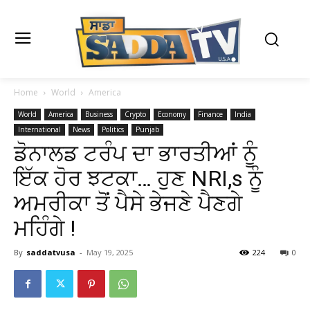
Home
World
America
World
America
Business
Crypto
Economy
Finance
India
International
News
Politics
Punjab
ਡੋਨਾਲਡ ਟਰੰਪ ਦਾ ਭਾਰਤੀਆਂ ਨੂੰ
ਇੱਕ ਹੋਰ ਝਟਕਾ… ਹੁਣ NRI,s ਨੂੰ
ਅਮਰੀਕਾ ਤੋਂ ਪੈਸੇ ਭੇਜਣੇ ਪੈਣਗੇ
ਮਹਿੰਗੇ !
By
saddatvusa
-
May 19, 2025
224
0