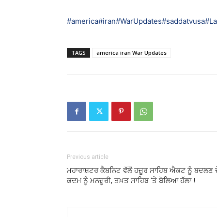
#america
#iran
#WarUpdates
#saddatvusa
#L
TAGS
america iran War Updates
Previous article
ਮਹਾਰਾਸ਼ਟਰ ਕੈਬਨਿਟ ਵੱਲੋਂ ਹਜ਼ੂਰ ਸਾਹਿਬ ਐਕਟ ਨੂੰ ਬਦਲਣ ਦ
ਕਦਮ ਨੂੰ ਮਨਜ਼ੂਰੀ, ਤਖ਼ਤ ਸਾਹਿਬ ‘ਤੇ ਬੋਲਿਆ ਹੱਲਾ !