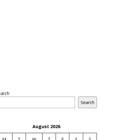
earch
Search
August 2026
M
T
W
T
F
S
S