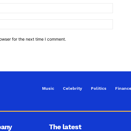
owser for the next time I comment.
Music
Celebrity
Politics
Financ
any
The latest