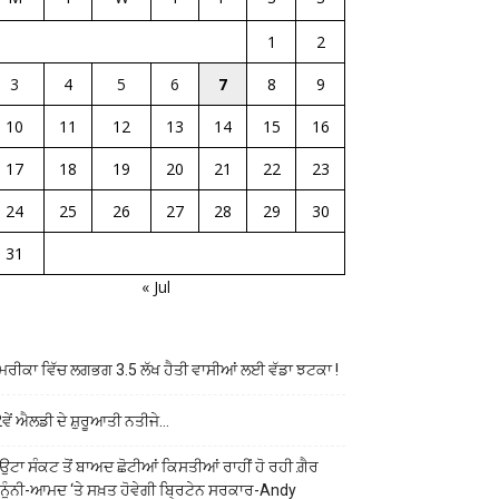
1
2
3
4
5
6
7
8
9
10
11
12
13
14
15
16
17
18
19
20
21
22
23
24
25
26
27
28
29
30
31
« Jul
ਰੀਕਾ ਵਿੱਚ ਲਗਭਗ 3.5 ਲੱਖ ਹੈਤੀ ਵਾਸੀਆਂ ਲਈ ਵੱਡਾ ਝਟਕਾ !
ਵੇਂ ਐਲਡੀ ਦੇ ਸ਼ੁਰੂਆਤੀ ਨਤੀਜੇ…
ਉਟਾ ਸੰਕਟ ਤੋਂ ਬਾਅਦ ਛੋਟੀਆਂ ਕਿਸਤੀਆਂ ਰਾਹੀਂ ਹੋ ਰਹੀ ਗ਼ੈਰ
ਨੂੰਨੀ-ਆਮਦ ‘ਤੇ ਸਖ਼ਤ ਹੋਵੇਗੀ ਬ੍ਰਿਟੇਨ ਸਰਕਾਰ-Andy