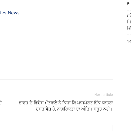
B
atestNews
ਸਪ
ਜਿ
ਵਿ
14
Next article
ੇ
ਭਾਰਤ ਦੇ ਵਿਦੇਸ਼ ਮੰਤਰਾਲੇ ਨੇ ਕਿਹਾ ਕਿ ਪਾਸਪੋਰਟ ਇੱਕ ਯਾਤਰਾ
ਦਸਤਾਵੇਜ਼ ਹੈ, ਨਾਗਰਿਕਤਾ ਦਾ ਅੰਤਿਮ ਸਬੂਤ ਨਹੀਂ।