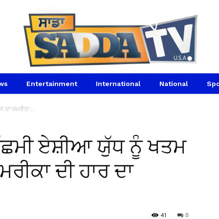
ws
Entertainment
International
National
Spo
ਨ ਦਾ ਸਮਝੌਤਾ...
ੱਛਮੀ ਏਸ਼ੀਆ ਯੁੱਧ ਨੂੰ ਖਤਮ
ਮਰੀਕਾ ਦੀ ਹਾਰ ਦਾ
41
0