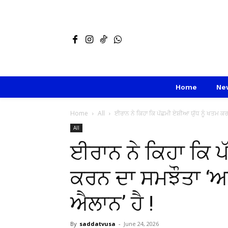
Home
Ne
Home
All
ਈਰਾਨ ਨੇ ਕਿਹਾ ਕਿ ਪੱਛਮੀ ਏਸ਼ੀਆ ਯੁੱਧ ਨੂੰ ਖਤਮ ਕਰ
All
ਈਰਾਨ ਨੇ ਕਿਹਾ ਕਿ ਪ
ਕਰਨ ਦਾ ਸਮਝੌਤਾ ‘ਅ
ਐਲਾਨ’ ਹੈ !
By
saddatvusa
-
June 24, 2026