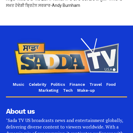
ਸਖ਼ਤ ਹੋਵੇਗੀ ਬ੍ਰਿਟੇਨ ਸਰਕਾਰ-Andy Burnham
Music
Celebrity
Politics
Finance
Travel
Food
Marketing
Tech
Make-up
About us
"Sada TV US broadcasts news and entertainment globally,
delivering diverse content to viewers worldwide. With a