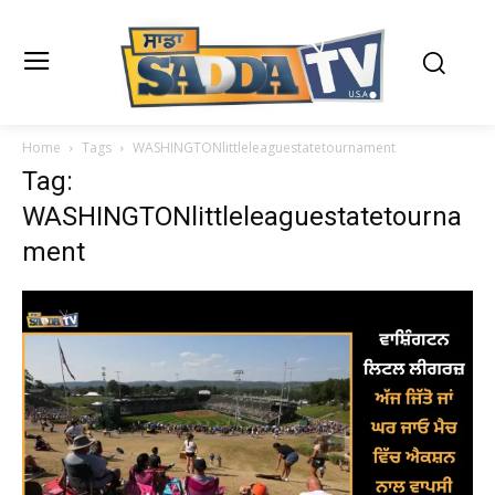
Home
Tags
WASHINGTONlittleleaguestatetournament
Tag:
WASHINGTONlittleleaguestatetourna
ment