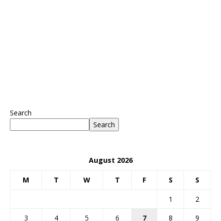
Search
Search
August 2026
M
T
W
T
F
S
S
1
2
3
4
5
6
7
8
9