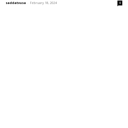
saddatvusa
-
February 18, 2024
0