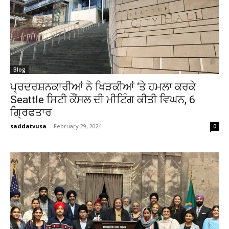
Blog
ਪ੍ਰਦਰਸ਼ਨਕਾਰੀਆਂ ਨੇ ਖਿੜਕੀਆਂ ‘ਤੇ ਹਮਲਾ ਕਰਕੇ
Seattle ਸਿਟੀ ਕੌਂਸਲ ਦੀ ਮੀਟਿੰਗ ਕੀਤੀ ਵਿਘਨ, 6
ਗ੍ਰਿਫਤਾਰ
saddatvusa
-
February 29, 2024
0