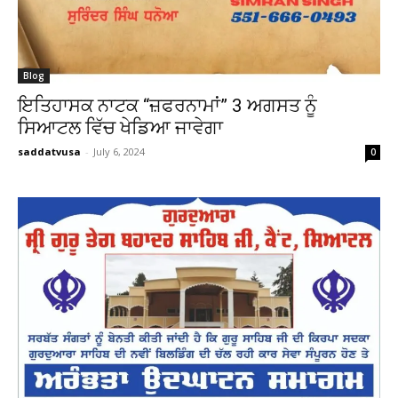
Blog
ਇਤਿਹਾਸਕ ਨਾਟਕ “ਜ਼ਫਰਨਾਮਾਂ” 3 ਅਗਸਤ ਨੂੰ
ਸਿਆਟਲ ਵਿੱਚ ਖੇਡਿਆ ਜਾਵੇਗਾ
saddatvusa
-
July 6, 2024
0