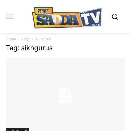
Home
Tags
Sikhgurus
Tag: sikhgurus
International