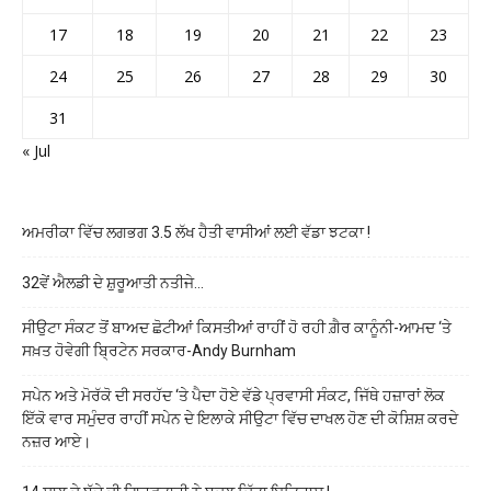
17
18
19
20
21
22
23
24
25
26
27
28
29
30
31
« Jul
ਅਮਰੀਕਾ ਵਿੱਚ ਲਗਭਗ 3.5 ਲੱਖ ਹੈਤੀ ਵਾਸੀਆਂ ਲਈ ਵੱਡਾ ਝਟਕਾ !
32ਵੇਂ ਐਲਡੀ ਦੇ ਸ਼ੁਰੂਆਤੀ ਨਤੀਜੇ…
ਸੀਉਟਾ ਸੰਕਟ ਤੋਂ ਬਾਅਦ ਛੋਟੀਆਂ ਕਿਸਤੀਆਂ ਰਾਹੀਂ ਹੋ ਰਹੀ ਗ਼ੈਰ ਕਾਨੂੰਨੀ-ਆਮਦ ‘ਤੇ
ਸਖ਼ਤ ਹੋਵੇਗੀ ਬ੍ਰਿਟੇਨ ਸਰਕਾਰ-Andy Burnham
ਸਪੇਨ ਅਤੇ ਮੋਰੱਕੋ ਦੀ ਸਰਹੱਦ ‘ਤੇ ਪੈਦਾ ਹੋਏ ਵੱਡੇ ਪ੍ਰਵਾਸੀ ਸੰਕਟ, ਜਿੱਥੇ ਹਜ਼ਾਰਾਂ ਲੋਕ
ਇੱਕੋ ਵਾਰ ਸਮੁੰਦਰ ਰਾਹੀਂ ਸਪੇਨ ਦੇ ਇਲਾਕੇ ਸੀਉਟਾ ਵਿੱਚ ਦਾਖਲ ਹੋਣ ਦੀ ਕੋਸ਼ਿਸ਼ ਕਰਦੇ
ਨਜ਼ਰ ਆਏ।