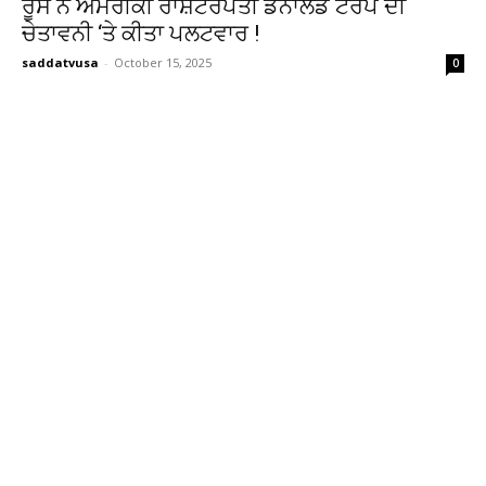
ਰੂਸ ਨੇ ਅਮਰੀਕੀ ਰਾਸ਼ਟਰਪਤੀ ਡੋਨਾਲਡ ਟਰੰਪ ਦੀ
ਚੇਤਾਵਨੀ ‘ਤੇ ਕੀਤਾ ਪਲਟਵਾਰ !
saddatvusa
-
October 15, 2025
0