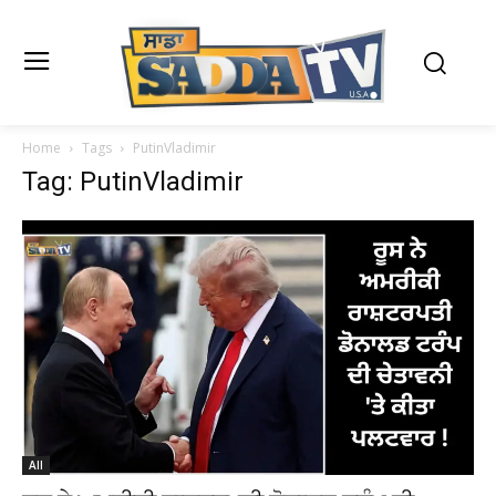
Home
Tags
PutinVladimir
Tag: PutinVladimir
All