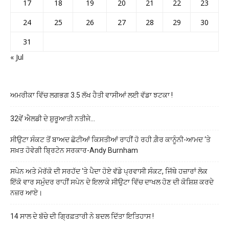
17
18
19
20
21
22
23
24
25
26
27
28
29
30
31
« Jul
ਅਮਰੀਕਾ ਵਿੱਚ ਲਗਭਗ 3.5 ਲੱਖ ਹੈਤੀ ਵਾਸੀਆਂ ਲਈ ਵੱਡਾ ਝਟਕਾ !
32ਵੇਂ ਐਲਡੀ ਦੇ ਸ਼ੁਰੂਆਤੀ ਨਤੀਜੇ…
ਸੀਉਟਾ ਸੰਕਟ ਤੋਂ ਬਾਅਦ ਛੋਟੀਆਂ ਕਿਸਤੀਆਂ ਰਾਹੀਂ ਹੋ ਰਹੀ ਗ਼ੈਰ ਕਾਨੂੰਨੀ-ਆਮਦ ‘ਤੇ
ਸਖ਼ਤ ਹੋਵੇਗੀ ਬ੍ਰਿਟੇਨ ਸਰਕਾਰ-Andy Burnham
ਸਪੇਨ ਅਤੇ ਮੋਰੱਕੋ ਦੀ ਸਰਹੱਦ ‘ਤੇ ਪੈਦਾ ਹੋਏ ਵੱਡੇ ਪ੍ਰਵਾਸੀ ਸੰਕਟ, ਜਿੱਥੇ ਹਜ਼ਾਰਾਂ ਲੋਕ
ਇੱਕੋ ਵਾਰ ਸਮੁੰਦਰ ਰਾਹੀਂ ਸਪੇਨ ਦੇ ਇਲਾਕੇ ਸੀਉਟਾ ਵਿੱਚ ਦਾਖਲ ਹੋਣ ਦੀ ਕੋਸ਼ਿਸ਼ ਕਰਦੇ
ਨਜ਼ਰ ਆਏ।
14 ਸਾਲ ਦੇ ਬੱਚੇ ਦੀ ਗ੍ਰਿਫ਼ਤਾਰੀ ਨੇ ਬਦਲ ਦਿੱਤਾ ਇਤਿਹਾਸ !