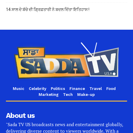
14 ਸਾਲ ਦੇ ਬੱਚੇ ਦੀ ਗ੍ਰਿਫ਼ਤਾਰੀ ਨੇ ਬਦਲ ਦਿੱਤਾ ਇਤਿਹਾਸ !
Music
Celebrity
Politics
Finance
Travel
Food
Marketing
Tech
Make-up
About us
"Sada TV US broadcasts news and entertainment globally,
delivering diverse content to viewers worldwide. With a