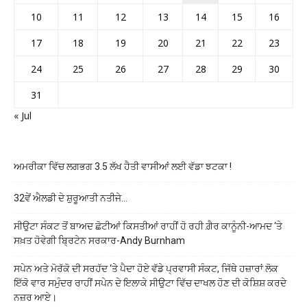
10
11
12
13
14
15
16
17
18
19
20
21
22
23
24
25
26
27
28
29
30
31
« Jul
ਅਮਰੀਕਾ ਵਿੱਚ ਲਗਭਗ 3.5 ਲੱਖ ਹੈਤੀ ਵਾਸੀਆਂ ਲਈ ਵੱਡਾ ਝਟਕਾ !
32ਵੇਂ ਐਲਡੀ ਦੇ ਸ਼ੁਰੂਆਤੀ ਨਤੀਜੇ…
ਸੀਉਟਾ ਸੰਕਟ ਤੋਂ ਬਾਅਦ ਛੋਟੀਆਂ ਕਿਸਤੀਆਂ ਰਾਹੀਂ ਹੋ ਰਹੀ ਗ਼ੈਰ ਕਾਨੂੰਨੀ-ਆਮਦ ‘ਤੇ
ਸਖ਼ਤ ਹੋਵੇਗੀ ਬ੍ਰਿਟੇਨ ਸਰਕਾਰ-Andy Burnham
ਸਪੇਨ ਅਤੇ ਮੋਰੱਕੋ ਦੀ ਸਰਹੱਦ ‘ਤੇ ਪੈਦਾ ਹੋਏ ਵੱਡੇ ਪ੍ਰਵਾਸੀ ਸੰਕਟ, ਜਿੱਥੇ ਹਜ਼ਾਰਾਂ ਲੋਕ
ਇੱਕੋ ਵਾਰ ਸਮੁੰਦਰ ਰਾਹੀਂ ਸਪੇਨ ਦੇ ਇਲਾਕੇ ਸੀਉਟਾ ਵਿੱਚ ਦਾਖਲ ਹੋਣ ਦੀ ਕੋਸ਼ਿਸ਼ ਕਰਦੇ
ਨਜ਼ਰ ਆਏ।