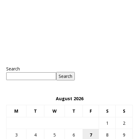
Search
Search
August 2026
M
T
W
T
F
S
S
1
2
3
4
5
6
7
8
9