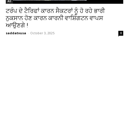
All
ਟਰੰਪ ਦੇ ਟੈਰਿਫਾਂ ਕਾਰਨ ਸੈਕਟਰਾਂ ਨੂੰ ਹੋ ਰਹੇ ਭਾਰੀ
ਨੁਕਸਾਨ ਹੋਣ ਕਾਰਨ ਕਾਰਨੀ ਵਾਸ਼ਿੰਗਟਨ ਵਾਪਸ
ਆਉਣਗੇ !
saddatvusa
-
October 3, 2025
0