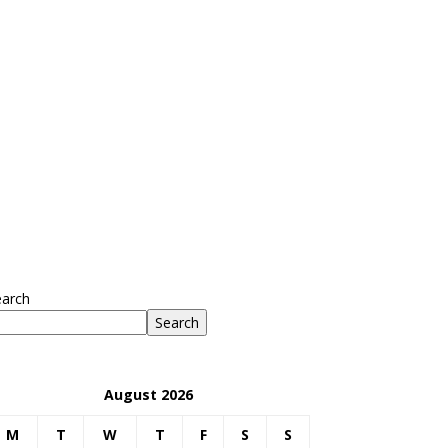
earch
Search
August 2026
M
T
W
T
F
S
S