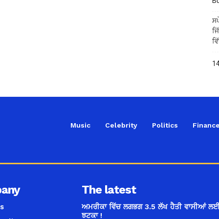
B
ਸਪ
ਜਿ
ਵਿ
14
Music
Celebrity
Politics
Financ
any
The latest
s
ਅਮਰੀਕਾ ਵਿੱਚ ਲਗਭਗ 3.5 ਲੱਖ ਹੈਤੀ ਵਾਸੀਆਂ ਲਈ
ਝਟਕਾ !