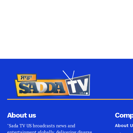
About us
Comp
"Sada TV US broadcasts news and
About U
entertainment globally, delivering diverse