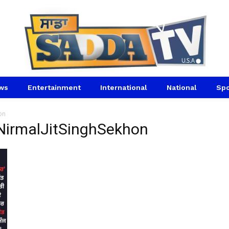
ws
Entertainment
International
National
Spo
on
erNirmalJitSinghSekhon