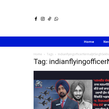
Home
Ne
Home
Tags
IndianflyingofficerNirmalJitSinghSekh
Tag: indianflyingoffic