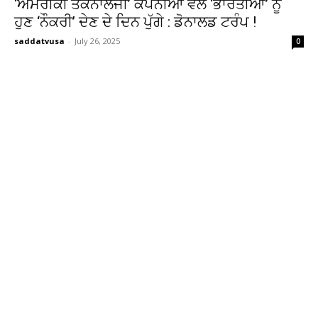
‘ਅਮਰੀਕੀ ਤਕਨਾਲੋਜੀ’ ਕੰਪਨੀਆਂ ਵੱਲੋਂ ‘ਭਾਰਤੀਆਂ’ ਨੂੰ
ਹੁਣ ‘ਨੌਕਰੀ’ ਦੇਣ ਦੇ ਦਿਨ ਪੁੱਗੇ : ਡੋਨਾਲਡ ਟਰੰਪ !
saddatvusa
-
July 26, 2025
0