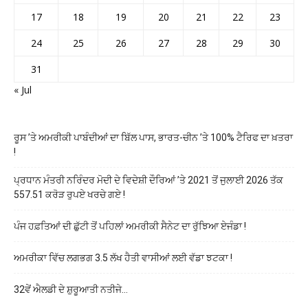
17
18
19
20
21
22
23
24
25
26
27
28
29
30
31
« Jul
ਰੂਸ ’ਤੇ ਅਮਰੀਕੀ ਪਾਬੰਦੀਆਂ ਦਾ ਬਿੱਲ ਪਾਸ, ਭਾਰਤ-ਚੀਨ ’ਤੇ 100% ਟੈਰਿਫ ਦਾ ਖ਼ਤਰਾ
!
ਪ੍ਰਧਾਨ ਮੰਤਰੀ ਨਰਿੰਦਰ ਮੋਦੀ ਦੇ ਵਿਦੇਸ਼ੀ ਦੌਰਿਆਂ ’ਤੇ 2021 ਤੋਂ ਜੁਲਾਈ 2026 ਤੱਕ
557.51 ਕਰੋੜ ਰੁਪਏ ਖਰਚੇ ਗਏ !
ਪੰਜ ਹਫ਼ਤਿਆਂ ਦੀ ਛੁੱਟੀ ਤੋਂ ਪਹਿਲਾਂ ਅਮਰੀਕੀ ਸੈਨੇਟ ਦਾ ਰੁੱਝਿਆ ਏਜੰਡਾ !
ਅਮਰੀਕਾ ਵਿੱਚ ਲਗਭਗ 3.5 ਲੱਖ ਹੈਤੀ ਵਾਸੀਆਂ ਲਈ ਵੱਡਾ ਝਟਕਾ !
32ਵੇਂ ਐਲਡੀ ਦੇ ਸ਼ੁਰੂਆਤੀ ਨਤੀਜੇ…