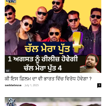
All
ਕੀ ਇਸ ਫ਼ਿਲਮ ਦਾ ਵੀ ਭਾਰਤ ਵਿੱਚ ਵਿਰੋਧ ਹੋਵੇਗਾ ?
saddatvusa
-
July 1, 2025
0