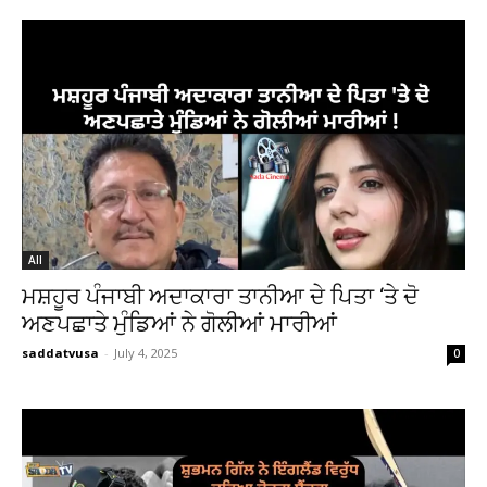
All
ਮਸ਼ਹੂਰ ਪੰਜਾਬੀ ਅਦਾਕਾਰਾ ਤਾਨੀਆ ਦੇ ਪਿਤਾ ‘ਤੇ ਦੋ
ਅਣਪਛਾਤੇ ਮੁੰਡਿਆਂ ਨੇ ਗੋਲੀਆਂ ਮਾਰੀਆਂ
saddatvusa
-
July 4, 2025
0