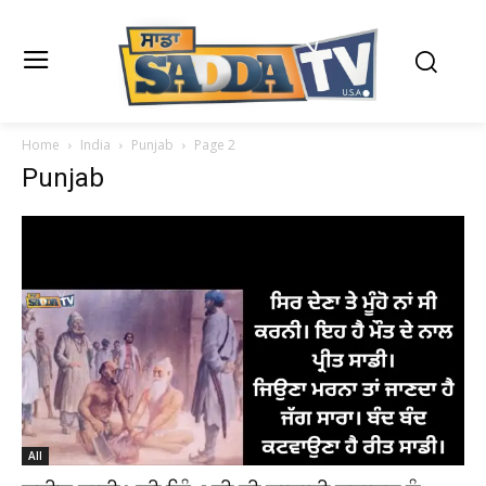
Home
India
Punjab
Page 2
Punjab
All