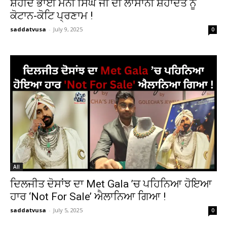
ਸ਼ਹੀਦ ਭਾਈ ਮਨੀ ਸਿੰਘ ਜੀ ਦੀ ਲਾਸਾਨੀ ਸ਼ਹਾਦਤ ਨੂੰ
ਕੋਟਾਨ-ਕੋਟਿ ਪ੍ਰਣਾਮ !
saddatvusa
-
July 9, 2025
0
All
ਦਿਲਜੀਤ ਦੋਸਾਂਝ ਦਾ Met Gala ’ਚ ਪਹਿਨਿਆ ਹੋਇਆ
ਹਾਰ ‘Not For Sale’ ਐਲਾਨਿਆ ਗਿਆ !
saddatvusa
-
July 5, 2025
0