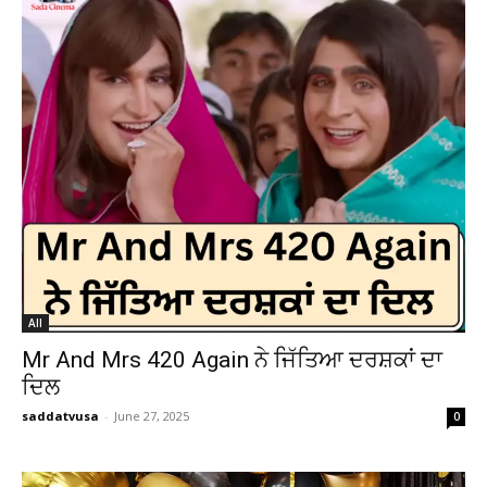
All
Mr And Mrs 420 Again ਨੇ ਜਿੱਤਿਆ ਦਰਸ਼ਕਾਂ ਦਾ
ਦਿਲ
saddatvusa
-
June 27, 2025
0