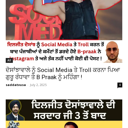
All
ਦੋਸਾਂਝਾਵਾਲੇ ਨੂੰ Social Media ਤੇ Troll ਕਰਨਾ ਪਿਆ
ਗੁਰੂ ਰੰਧਾਵਾ ਤੇ B Praak ਨੂੰ ਮਹਿੰਗਾ !
saddatvusa
-
July 2, 2025
0