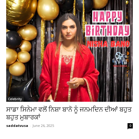
Celebrity
ਸਾਡਾ ਸਿਨੇਮਾ ਵਲੋਂ ਨਿਸ਼ਾ ਬਾਨੋ ਨੂੰ ਜਨਮਦਿਨ ਦੀਆਂ ਬਹੁਤ
ਬਹੁਤ ਮੁਬਾਰਕਾਂ
saddatvusa
-
June 26, 2025
0