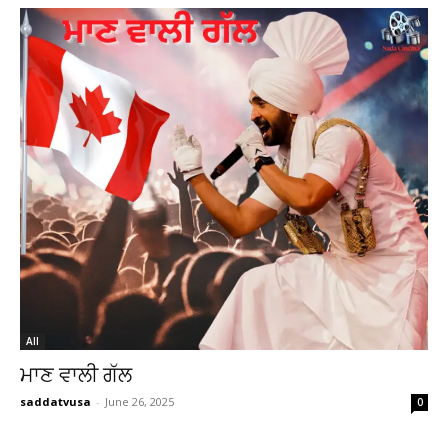
All
ਮਾਣ ਵਾਲੀ ਗੱਲ
saddatvusa
-
June 26, 2025
0