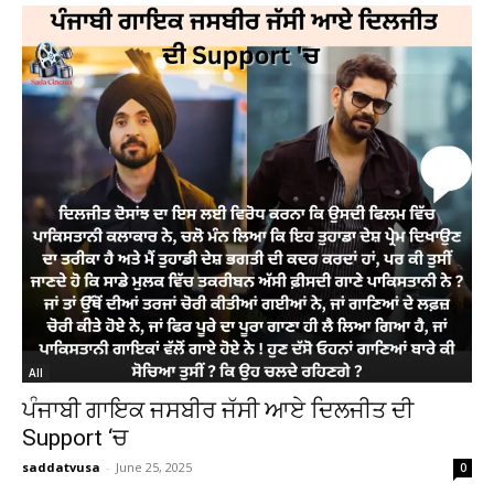
All
ਪੰਜਾਬੀ ਗਾਇਕ ਜਸਬੀਰ ਜੱਸੀ ਆਏ ਦਿਲਜੀਤ ਦੀ
Support ‘ਚ
saddatvusa
-
June 25, 2025
0