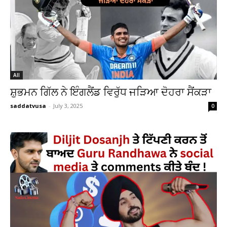
All
ਸ਼ੁਭਮਨ ਗਿੱਲ ਨੇ ਇੰਗਲੈਂਡ ਵਿਰੁੱਧ ਜੜਿਆ ਦੋਹਰਾ ਸੈਂਕੜਾ
saddatvusa
-
July 3, 2025
0