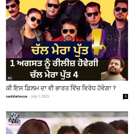
All
ਕੀ ਇਸ ਫ਼ਿਲਮ ਦਾ ਵੀ ਭਾਰਤ ਵਿੱਚ ਵਿਰੋਧ ਹੋਵੇਗਾ ?
saddatvusa
-
July 1, 2025
0