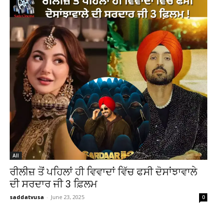
All
ਰੀਲੀਜ਼ ਤੋਂ ਪਹਿਲਾਂ ਹੀ ਵਿਵਾਦਾਂ ਵਿੱਚ ਫਸੀ ਦੋਸਾਂਝਾਵਾਲੇ
ਦੀ ਸਰਦਾਰ ਜੀ 3 ਫ਼ਿਲਮ
saddatvusa
-
June 23, 2025
0