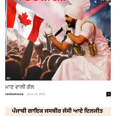
All
ਮਾਣ ਵਾਲੀ ਗੱਲ
saddatvusa
-
June 26, 2025
0