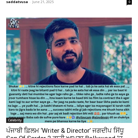
saddatvusa
-
June 21, 2025
0
Celebrity
ਪੰਜਾਬੀ ਫ਼ਿਲਮ ‘Writer & Director’ ਜਗਦੀਪ ਸਿੱਧੂ