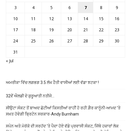
3
4
5
6
7
8
9
10
11
12
13
14
15
16
17
18
19
20
21
22
23
24
25
26
27
28
29
30
31
« Jul
ਅਮਰੀਕਾ ਵਿੱਚ ਲਗਭਗ 3.5 ਲੱਖ ਹੈਤੀ ਵਾਸੀਆਂ ਲਈ ਵੱਡਾ ਝਟਕਾ !
32ਵੇਂ ਐਲਡੀ ਦੇ ਸ਼ੁਰੂਆਤੀ ਨਤੀਜੇ…
ਸੀਉਟਾ ਸੰਕਟ ਤੋਂ ਬਾਅਦ ਛੋਟੀਆਂ ਕਿਸਤੀਆਂ ਰਾਹੀਂ ਹੋ ਰਹੀ ਗ਼ੈਰ ਕਾਨੂੰਨੀ-ਆਮਦ ‘ਤੇ
ਸਖ਼ਤ ਹੋਵੇਗੀ ਬ੍ਰਿਟੇਨ ਸਰਕਾਰ-Andy Burnham
ਸਪੇਨ ਅਤੇ ਮੋਰੱਕੋ ਦੀ ਸਰਹੱਦ ‘ਤੇ ਪੈਦਾ ਹੋਏ ਵੱਡੇ ਪ੍ਰਵਾਸੀ ਸੰਕਟ, ਜਿੱਥੇ ਹਜ਼ਾਰਾਂ ਲੋਕ