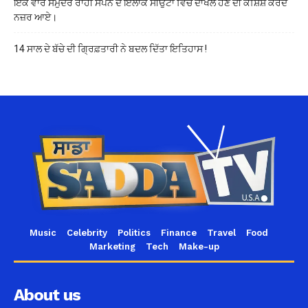
ਇੱਕੋ ਵਾਰ ਸਮੁੰਦਰ ਰਾਹੀਂ ਸਪੇਨ ਦੇ ਇਲਾਕੇ ਸੀਉਟਾ ਵਿੱਚ ਦਾਖਲ ਹੋਣ ਦੀ ਕੋਸ਼ਿਸ਼ ਕਰਦੇ
ਨਜ਼ਰ ਆਏ।
14 ਸਾਲ ਦੇ ਬੱਚੇ ਦੀ ਗ੍ਰਿਫ਼ਤਾਰੀ ਨੇ ਬਦਲ ਦਿੱਤਾ ਇਤਿਹਾਸ !
Music
Celebrity
Politics
Finance
Travel
Food
Marketing
Tech
Make-up
About us