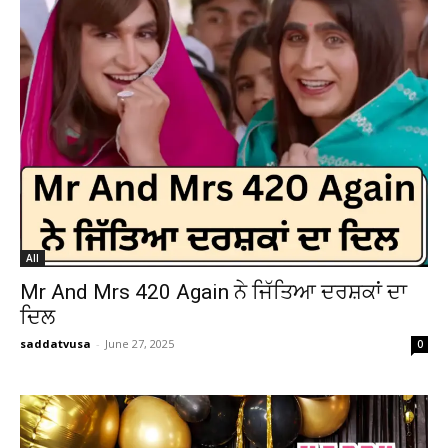
All
Mr And Mrs 420 Again ਨੇ ਜਿੱਤਿਆ ਦਰਸ਼ਕਾਂ ਦਾ
ਦਿਲ
saddatvusa
-
June 27, 2025
0