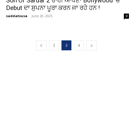
Son Of Sardar 2 ਰਾਹੀ ਆਪਣਾ Bollywood ‘ਚ
Debut ਦਾ ਸੁਪਨਾ ਪੂਰਾ ਕਰਨ ਜਾ ਰਹੇ ਹਨ !
saddatvusa
-
June 20, 2025
0
2
3
4