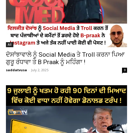
All
ਦੋਸਾਂਝਾਵਾਲੇ ਨੂੰ Social Media ਤੇ Troll ਕਰਨਾ ਪਿਆ
ਗੁਰੂ ਰੰਧਾਵਾ ਤੇ B Praak ਨੂੰ ਮਹਿੰਗਾ !
saddatvusa
-
July 2, 2025
0