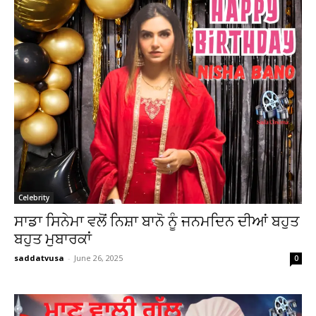
Celebrity
ਸਾਡਾ ਸਿਨੇਮਾ ਵਲੋਂ ਨਿਸ਼ਾ ਬਾਨੋ ਨੂੰ ਜਨਮਦਿਨ ਦੀਆਂ ਬਹੁਤ
ਬਹੁਤ ਮੁਬਾਰਕਾਂ
saddatvusa
-
June 26, 2025
0