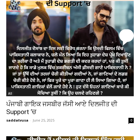
All
ਪੰਜਾਬੀ ਗਾਇਕ ਜਸਬੀਰ ਜੱਸੀ ਆਏ ਦਿਲਜੀਤ ਦੀ
Support ‘ਚ
saddatvusa
-
June 25, 2025
0