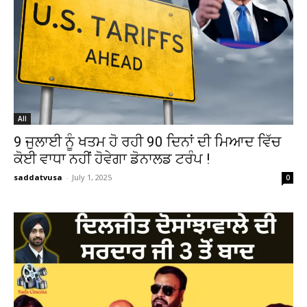
All
9 ਜੁਲਾਈ ਨੂੰ ਖਤਮ ਹੋ ਰਹੀ 90 ਦਿਨਾਂ ਦੀ ਮਿਆਦ ਵਿੱਚ
ਕੋਈ ਵਾਧਾ ਨਹੀਂ ਹੋਵੇਗਾ ਡੋਨਾਲਡ ਟਰੰਪ !
saddatvusa
-
July 1, 2025
0