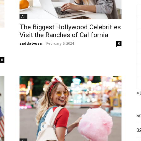
All
The Biggest Hollywood Celebrities
Visit the Ranches of California
saddatvusa
-
February 5, 2024
0
0
« 
ਅਮ
32
All