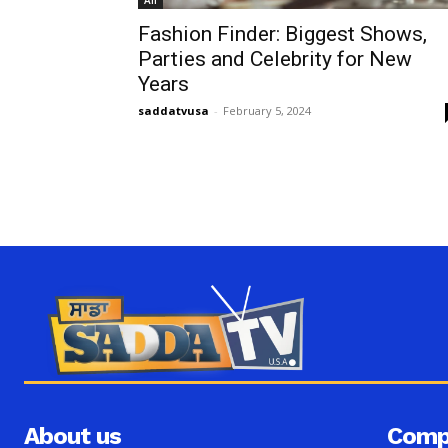
Fashion Finder: Biggest Shows,
Parties and Celebrity for New
Years
saddatvusa
-
February 5, 2024
About us
Comp