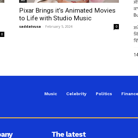
ਸੀ
ਕਾ
Pixar Brings it’s Animated Movies
B
to Life with Studio Music
saddatvusa
-
February 5, 2024
0
ਸਪ
ਜਿ
0
ਵਿ
14
Music
Celebrity
Politics
Financ
any
The latest