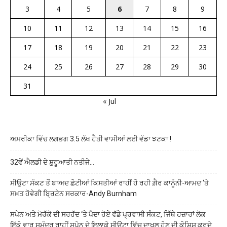
3
4
5
6
7
8
9
10
11
12
13
14
15
16
17
18
19
20
21
22
23
24
25
26
27
28
29
30
31
« Jul
ਅਮਰੀਕਾ ਵਿੱਚ ਲਗਭਗ 3.5 ਲੱਖ ਹੈਤੀ ਵਾਸੀਆਂ ਲਈ ਵੱਡਾ ਝਟਕਾ !
32ਵੇਂ ਐਲਡੀ ਦੇ ਸ਼ੁਰੂਆਤੀ ਨਤੀਜੇ…
ਸੀਉਟਾ ਸੰਕਟ ਤੋਂ ਬਾਅਦ ਛੋਟੀਆਂ ਕਿਸਤੀਆਂ ਰਾਹੀਂ ਹੋ ਰਹੀ ਗ਼ੈਰ ਕਾਨੂੰਨੀ-ਆਮਦ ‘ਤੇ
ਸਖ਼ਤ ਹੋਵੇਗੀ ਬ੍ਰਿਟੇਨ ਸਰਕਾਰ-Andy Burnham
ਸਪੇਨ ਅਤੇ ਮੋਰੱਕੋ ਦੀ ਸਰਹੱਦ ‘ਤੇ ਪੈਦਾ ਹੋਏ ਵੱਡੇ ਪ੍ਰਵਾਸੀ ਸੰਕਟ, ਜਿੱਥੇ ਹਜ਼ਾਰਾਂ ਲੋਕ
ਇੱਕੋ ਵਾਰ ਸਮੁੰਦਰ ਰਾਹੀਂ ਸਪੇਨ ਦੇ ਇਲਾਕੇ ਸੀਉਟਾ ਵਿੱਚ ਦਾਖਲ ਹੋਣ ਦੀ ਕੋਸ਼ਿਸ਼ ਕਰਦੇ