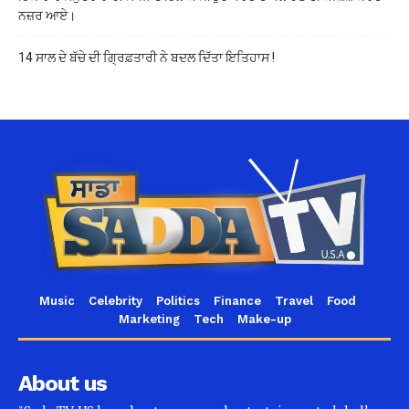
ਨਜ਼ਰ ਆਏ।
14 ਸਾਲ ਦੇ ਬੱਚੇ ਦੀ ਗ੍ਰਿਫ਼ਤਾਰੀ ਨੇ ਬਦਲ ਦਿੱਤਾ ਇਤਿਹਾਸ !
Music
Celebrity
Politics
Finance
Travel
Food
Marketing
Tech
Make-up
About us