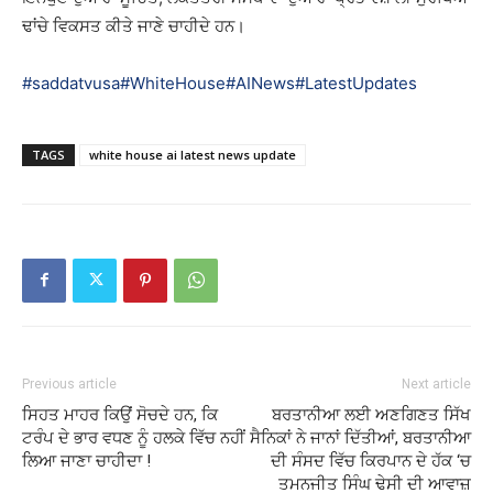
ਢਾਂਚੇ ਵਿਕਸਤ ਕੀਤੇ ਜਾਣੇ ਚਾਹੀਦੇ ਹਨ।
#saddatvusa
#WhiteHouse
#AINews
#LatestUpdates
TAGS
white house ai latest news update
Previous article
Next article
ਸਿਹਤ ਮਾਹਰ ਕਿਉਂ ਸੋਚਦੇ ਹਨ, ਕਿ
ਬਰਤਾਨੀਆ ਲਈ ਅਣਗਿਣਤ ਸਿੱਖ
ਟਰੰਪ ਦੇ ਭਾਰ ਵਧਣ ਨੂੰ ਹਲਕੇ ਵਿੱਚ ਨਹੀਂ
ਸੈਨਿਕਾਂ ਨੇ ਜਾਨਾਂ ਦਿੱਤੀਆਂ, ਬਰਤਾਨੀਆ
ਲਿਆ ਜਾਣਾ ਚਾਹੀਦਾ !
ਦੀ ਸੰਸਦ ਵਿੱਚ ਕਿਰਪਾਨ ਦੇ ਹੱਕ ‘ਚ
ਤਮਨਜੀਤ ਸਿੰਘ ਢੇਸੀ ਦੀ ਆਵਾਜ਼