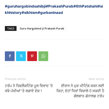
#guruhargobindsahibji
#PrakashPurab
#6thPatshahi
#si
khhistory
#sikhism
#gurbaninaad
TAGS
Guru Hargobind Ji Prakash Purab
Previous article
Next article
ਟਰੰਪ ਨੇ ਰਿਫਲੈਕਟਿੰਗ ਪੂਲ ਵਿਵਾਦ ‘ਤੇ
ਈਰਾਨ ਨੇ ਮੁੜ ਮੀਟਿੰਗ ਕਰਨ ਲਈ
ਖੱਬੇ ਪੱਖੀਆਂ ‘ਤੇ ਲਗਾਏ ਦੋਸ਼ !
ਕਿਹਾ, ਦੋਹਾਂ ਧਿਰਾਂ ਵਿਚਾਲੇ ਹੋ ਸਕਦੀ ਹੈ
ਗੱਲਬਾਤ-ਡੋਨਾਲਡ ਟਰੰਪ