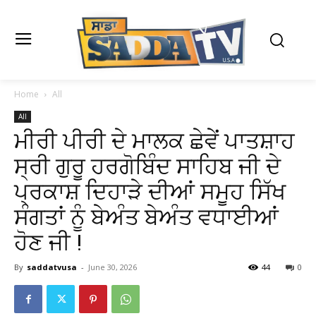
Home
All
All
ਮੀਰੀ ਪੀਰੀ ਦੇ ਮਾਲਕ ਛੇਵੇਂ ਪਾਤਸ਼ਾਹ
ਸ੍ਰੀ ਗੁਰੂ ਹਰਗੋਬਿੰਦ ਸਾਹਿਬ ਜੀ ਦੇ
ਪ੍ਰਕਾਸ਼ ਦਿਹਾੜੇ ਦੀਆਂ ਸਮੂਹ ਸਿੱਖ
ਸੰਗਤਾਂ ਨੂੰ ਬੇਅੰਤ ਬੇਅੰਤ ਵਧਾਈਆਂ
ਹੋਣ ਜੀ !
By
saddatvusa
-
June 30, 2026
44
0