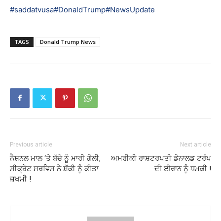
#saddatvusa
#DonaldTrump
#NewsUpdate
TAGS
Donald Trump News
Previous article
Next article
ਨੈਸ਼ਨਲ ਮਾਲ ‘ਤੇ ਬੱਚੇ ਨੂੰ ਮਾਰੀ ਗੋਲੀ,
ਅਮਰੀਕੀ ਰਾਸ਼ਟਰਪਤੀ ਡੋਨਾਲਡ ਟਰੰਪ
ਸੀਕ੍ਰੇਟ ਸਰਵਿਸ ਨੇ ਸ਼ੱਕੀ ਨੂੰ ਕੀਤਾ
ਦੀ ਈਰਾਨ ਨੂੰ ਧਮਕੀ !
ਜ਼ਖਮੀ !