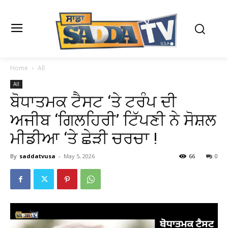
Home
All
All
ਬੋਧਾਤਮਕ ਟੈਸਟ ‘ਤੇ ਟਰੰਪ ਦੀ
ਅਜੀਬ ‘ਗਿਲਹਿਰੀ’ ਟਿੱਪਣੀ ਨੇ ਸੋਸ਼ਲ
ਮੀਡੀਆ ‘ਤੇ ਛੇੜੀ ਚਰਚਾ !
By
saddatvusa
-
May 5, 2026
66
0