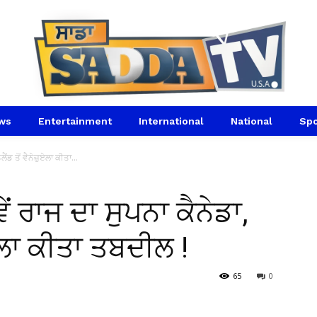
ws
Entertainment
International
National
Spo
ਂਡ ਤੋਂ ਵੈਨੇਜ਼ੁਏਲਾ ਕੀਤਾ...
ਂ ਰਾਜ ਦਾ ਸੁਪਨਾ ਕੈਨੇਡਾ,
਼ੁਏਲਾ ਕੀਤਾ ਤਬਦੀਲ !
65
0