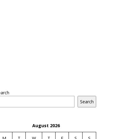
earch
Search
August 2026
M
T
W
T
F
S
S