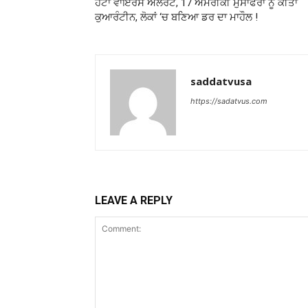
ਹੰਟਾ ਵਾਇਰਸ ਅਲਰਟ, 17 ਅਮਰੀਕੀ ਮੁਸਾਫਰਾਂ ਨੂੰ ਕੀਤਾ
ਕੁਆਰੰਟੀਨ, ਲੋਕਾਂ ‘ਚ ਬਣਿਆ ਡਰ ਦਾ ਮਾਹੌਲ !
saddatvusa
https://sadatvus.com
LEAVE A REPLY