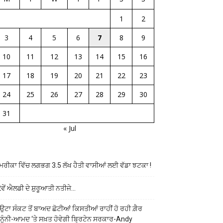
1
2
3
4
5
6
7
8
9
10
11
12
13
14
15
16
17
18
19
20
21
22
23
24
25
26
27
28
29
30
31
« Jul
ਰੀਕਾ ਵਿੱਚ ਲਗਭਗ 3.5 ਲੱਖ ਹੈਤੀ ਵਾਸੀਆਂ ਲਈ ਵੱਡਾ ਝਟਕਾ !
ਵੇਂ ਐਲਡੀ ਦੇ ਸ਼ੁਰੂਆਤੀ ਨਤੀਜੇ…
ਉਟਾ ਸੰਕਟ ਤੋਂ ਬਾਅਦ ਛੋਟੀਆਂ ਕਿਸਤੀਆਂ ਰਾਹੀਂ ਹੋ ਰਹੀ ਗ਼ੈਰ
ਨੂੰਨੀ-ਆਮਦ ‘ਤੇ ਸਖ਼ਤ ਹੋਵੇਗੀ ਬ੍ਰਿਟੇਨ ਸਰਕਾਰ-Andy