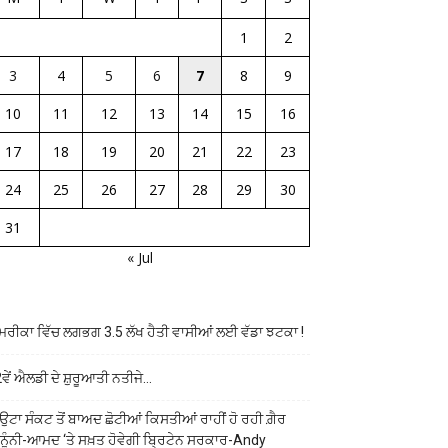
1
2
3
4
5
6
7
8
9
10
11
12
13
14
15
16
17
18
19
20
21
22
23
24
25
26
27
28
29
30
31
« Jul
ਰੀਕਾ ਵਿੱਚ ਲਗਭਗ 3.5 ਲੱਖ ਹੈਤੀ ਵਾਸੀਆਂ ਲਈ ਵੱਡਾ ਝਟਕਾ !
ਵੇਂ ਐਲਡੀ ਦੇ ਸ਼ੁਰੂਆਤੀ ਨਤੀਜੇ…
ਉਟਾ ਸੰਕਟ ਤੋਂ ਬਾਅਦ ਛੋਟੀਆਂ ਕਿਸਤੀਆਂ ਰਾਹੀਂ ਹੋ ਰਹੀ ਗ਼ੈਰ
ਨੂੰਨੀ-ਆਮਦ ‘ਤੇ ਸਖ਼ਤ ਹੋਵੇਗੀ ਬ੍ਰਿਟੇਨ ਸਰਕਾਰ-Andy