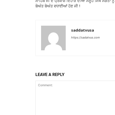
ਸਾਹਿਬ ਜੀ ਦੇ ਪ੍ਰਕਾਸ਼ ਦਿਹਾੜੇ ਦੀਆਂ ਸਮੂਹ ਸਿੱਖ ਸੰਗਤਾਂ ਨੂੰ
ਬੇਅੰਤ ਬੇਅੰਤ ਵਧਾਈਆਂ ਹੋਣ ਜੀ !
saddatvusa
https://sadatvus.com
LEAVE A REPLY