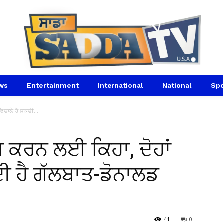
ws
Entertainment
International
National
Spo
ਿਚਾਲੇ ਹੋ ਸਕਦੀ...
ਗ ਕਰਨ ਲਈ ਕਿਹਾ, ਦੋਹਾਂ
ਦੀ ਹੈ ਗੱਲਬਾਤ-ਡੋਨਾਲਡ
41
0