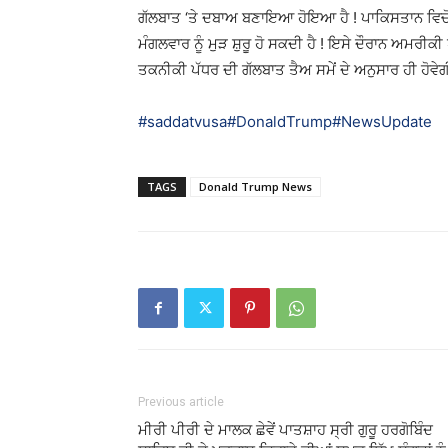
ਗੱਲਬਾਤ ‘ਤੇ ਦਬਾਅ ਬਣਾਇਆ ਹੋਇਆ ਹੈ ! ਪਾਕਿਸਤਾਨ ਵਿਚੋਲੇ
ਮੰਗਲਵਾਰ ਨੂੰ ਮੁੜ ਸ਼ੁਰੂ ਹੋ ਸਕਦੀ ਹੈ ! ਇਸੇ ਦੌਰਾਨ ਅਮਰੀਕ
ਤਕਨੀਕੀ ਪੱਧਰ ਦੀ ਗੱਲਬਾਤ ਤੈਅ ਸਮੇਂ ਦੇ ਅਨੁਸਾਰ ਹੀ ਹੋਵੇ
#saddatvusa
#DonaldTrump
#NewsUpdate
TAGS
Donald Trump News
Previous article
ਮੀਰੀ ਪੀਰੀ ਦੇ ਮਾਲਕ ਛੇਵੇਂ ਪਾਤਸ਼ਾਹ ਸ੍ਰੀ ਗੁਰੂ ਹਰਗੋਬਿੰਦ