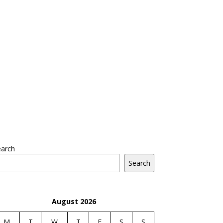
earch
Search
August 2026
M
T
W
T
F
S
S