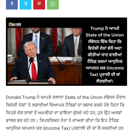
Donald Trump ਨੇ ਆਪਣੇ ਸਲਾਨਾ State of the Union ਸੰਬੋਧਨ ਦੌਰਾਨ
ਵਿਦੇਸ਼ੀ ਦੇਸ਼ਾਂ ‘ਤੇ ਲਗਾਈਆਂ ਵਿਆਪਕ ਟੈਰਿਫ਼ਾਂ ਦਾ ਬਚਾਵ ਕਰਦੇ ਹੋਏ ਕਿਹਾ ਕਿ
ਜਿਹੜੇ ਦੇਸ਼ ਸਾਲਾਂ ਤੋਂ ਅਮਰੀਕਾ ਦਾ ਫਾਇਦਾ ਚੁੱਕਦੇ ਰਹੇ ਹਨ, ਹੁਣ ਉਹ ਅਰਬਾਂ
ਡਾਲਰ ਭਰ ਰਹੇ ਹਨ। ਰਿਪਬਲਿਕਨ ਨੇਤਾ ਨੇ ਦਾਅਵਾ ਕੀਤਾ ਕਿ ਇਹ ਟੈਰਿਫ਼
ਆਧੁਨਿਕ ਆਮਦਨ ਕਰ (Income Tax) ਪ੍ਰਣਾਲੀ ਦੀ ਥਾਂ ਲੈ ਸਕਦੀਆਂ ਹਨ