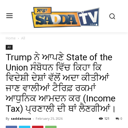
Home
All
All
Trump ਨੇ ਆਪਣੇ State of the
Union ਸੰਬੋਧਨ ਵਿੱਚ ਕਿਹਾ ਕਿ
ਵਿਦੇਸ਼ੀ ਦੇਸ਼ਾਂ ਵੱਲੋਂ ਅਦਾ ਕੀਤੀਆਂ
ਜਾਣ ਵਾਲੀਆਂ ਟੈਰਿਫ਼ ਰਕਮਾਂ
ਆਧੁਨਿਕ ਆਮਦਨ ਕਰ (Income
Tax) ਪ੍ਰਣਾਲੀ ਦੀ ਥਾਂ ਲੈਣਗੀਆਂ।
By
saddatvusa
-
February 25, 2026
121
0