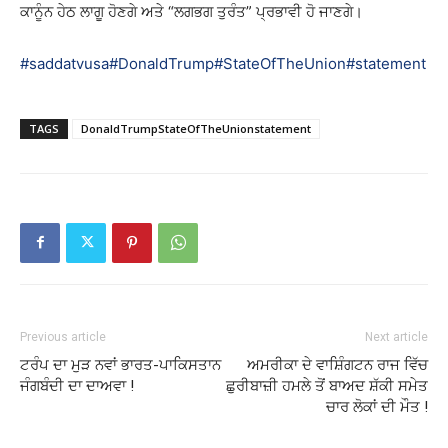
ਕਾਨੂੰਨ ਹੇਠ ਲਾਗੂ ਹੋਣਗੇ ਅਤੇ “ਲਗਭਗ ਤੁਰੰਤ” ਪ੍ਰਭਾਵੀ ਹੋ ਜਾਣਗੇ।
#saddatvusa
#DonaldTrump
#StateOfTheUnion
#statement
TAGS
DonaldTrumpStateOfTheUnionstatement
Previous article
Next article
ਟਰੰਪ ਦਾ ਮੁੜ ਨਵਾਂ ਭਾਰਤ-ਪਾਕਿਸਤਾਨ
ਅਮਰੀਕਾ ਦੇ ਵਾਸ਼ਿੰਗਟਨ ਰਾਜ ਵਿੱਚ
ਜੰਗਬੰਦੀ ਦਾ ਦਾਅਵਾ !
ਛੁਰੀਬਾਜ਼ੀ ਹਮਲੇ ਤੋਂ ਬਾਅਦ ਸ਼ੱਕੀ ਸਮੇਤ
ਚਾਰ ਲੋਕਾਂ ਦੀ ਮੌਤ !