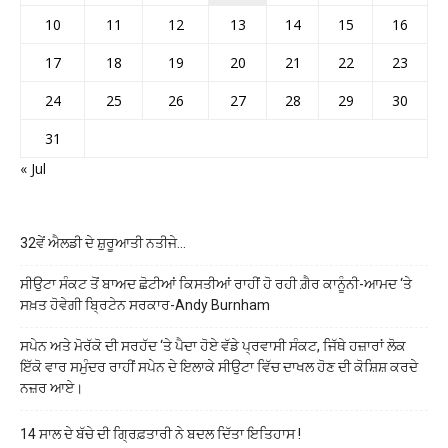
10
11
12
13
14
15
16
17
18
19
20
21
22
23
24
25
26
27
28
29
30
31
« Jul
32ਵੇਂ ਐਲਡੀ ਦੇ ਸ਼ੁਰੂਆਤੀ ਨਤੀਜੇ…
ਸੀਉਟਾ ਸੰਕਟ ਤੋਂ ਬਾਅਦ ਛੋਟੀਆਂ ਕਿਸਤੀਆਂ ਰਾਹੀਂ ਹੋ ਰਹੀ ਗ਼ੈਰ ਕਾਨੂੰਨੀ-ਆਮਦ ‘ਤੇ
ਸਖ਼ਤ ਹੋਵੇਗੀ ਬ੍ਰਿਟੇਨ ਸਰਕਾਰ-Andy Burnham
ਸਪੇਨ ਅਤੇ ਮੋਰੱਕੋ ਦੀ ਸਰਹੱਦ ‘ਤੇ ਪੈਦਾ ਹੋਏ ਵੱਡੇ ਪ੍ਰਵਾਸੀ ਸੰਕਟ, ਜਿੱਥੇ ਹਜ਼ਾਰਾਂ ਲੋਕ
ਇੱਕੋ ਵਾਰ ਸਮੁੰਦਰ ਰਾਹੀਂ ਸਪੇਨ ਦੇ ਇਲਾਕੇ ਸੀਉਟਾ ਵਿੱਚ ਦਾਖਲ ਹੋਣ ਦੀ ਕੋਸ਼ਿਸ਼ ਕਰਦੇ
ਨਜ਼ਰ ਆਏ।
14 ਸਾਲ ਦੇ ਬੱਚੇ ਦੀ ਗ੍ਰਿਫ਼ਤਾਰੀ ਨੇ ਬਦਲ ਦਿੱਤਾ ਇਤਿਹਾਸ !