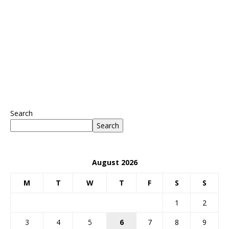
Search
Search
August 2026
M
T
W
T
F
S
S
1
2
3
4
5
6
7
8
9