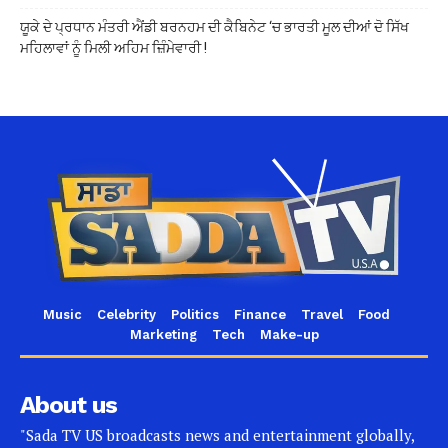
ਯੂਕੇ ਦੇ ਪ੍ਰਧਾਨ ਮੰਤਰੀ ਐਂਡੀ ਬਰਨਹਮ ਦੀ ਕੈਬਿਨੇਟ ‘ਚ ਭਾਰਤੀ ਮੂਲ ਦੀਆਂ ਦੋ ਸਿੱਖ
ਮਹਿਲਾਵਾਂ ਨੂੰ ਮਿਲੀ ਅਹਿਮ ਜ਼ਿੰਮੇਵਾਰੀ !
Music
Celebrity
Politics
Finance
Travel
Food
Marketing
Tech
Make-up
About us
"Sada TV US broadcasts news and entertainment globally,