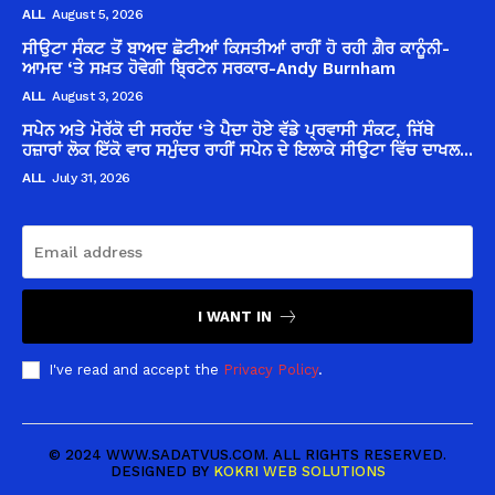
ALL
August 5, 2026
ਸੀਉਟਾ ਸੰਕਟ ਤੋਂ ਬਾਅਦ ਛੋਟੀਆਂ ਕਿਸਤੀਆਂ ਰਾਹੀਂ ਹੋ ਰਹੀ ਗ਼ੈਰ ਕਾਨੂੰਨੀ-
ਆਮਦ ‘ਤੇ ਸਖ਼ਤ ਹੋਵੇਗੀ ਬ੍ਰਿਟੇਨ ਸਰਕਾਰ-Andy Burnham
ALL
August 3, 2026
ਸਪੇਨ ਅਤੇ ਮੋਰੱਕੋ ਦੀ ਸਰਹੱਦ ‘ਤੇ ਪੈਦਾ ਹੋਏ ਵੱਡੇ ਪ੍ਰਵਾਸੀ ਸੰਕਟ, ਜਿੱਥੇ
ਹਜ਼ਾਰਾਂ ਲੋਕ ਇੱਕੋ ਵਾਰ ਸਮੁੰਦਰ ਰਾਹੀਂ ਸਪੇਨ ਦੇ ਇਲਾਕੇ ਸੀਉਟਾ ਵਿੱਚ ਦਾਖਲ...
ALL
July 31, 2026
I WANT IN
I've read and accept the
Privacy Policy
.
© 2024 WWW.SADATVUS.COM. ALL RIGHTS RESERVED.
DESIGNED BY
KOKRI WEB SOLUTIONS