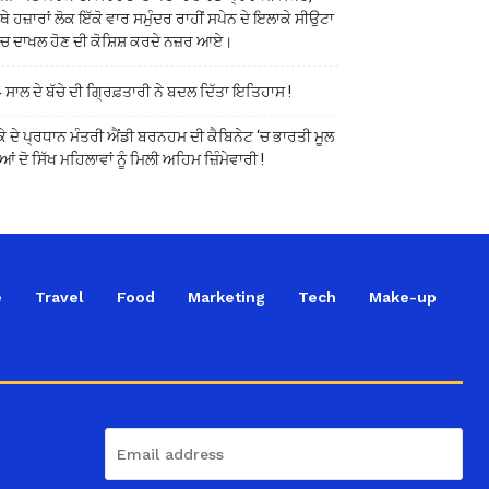
ੱਥੇ ਹਜ਼ਾਰਾਂ ਲੋਕ ਇੱਕੋ ਵਾਰ ਸਮੁੰਦਰ ਰਾਹੀਂ ਸਪੇਨ ਦੇ ਇਲਾਕੇ ਸੀਉਟਾ
ੱਚ ਦਾਖਲ ਹੋਣ ਦੀ ਕੋਸ਼ਿਸ਼ ਕਰਦੇ ਨਜ਼ਰ ਆਏ।
 ਸਾਲ ਦੇ ਬੱਚੇ ਦੀ ਗ੍ਰਿਫ਼ਤਾਰੀ ਨੇ ਬਦਲ ਦਿੱਤਾ ਇਤਿਹਾਸ !
ਕੇ ਦੇ ਪ੍ਰਧਾਨ ਮੰਤਰੀ ਐਂਡੀ ਬਰਨਹਮ ਦੀ ਕੈਬਿਨੇਟ ‘ਚ ਭਾਰਤੀ ਮੂਲ
ਆਂ ਦੋ ਸਿੱਖ ਮਹਿਲਾਵਾਂ ਨੂੰ ਮਿਲੀ ਅਹਿਮ ਜ਼ਿੰਮੇਵਾਰੀ !
e
Travel
Food
Marketing
Tech
Make-up