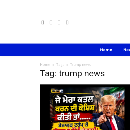
Home
Ne
Home
Tags
Trump news
Tag: trump news