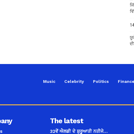
ਜਿ
ਵਿ
14
ਯੂ
ਦੀ
Music
Celebrity
Politics
Financ
any
The latest
s
32ਵੇਂ ਐਲਡੀ ਦੇ ਸ਼ੁਰੂਆਤੀ ਨਤੀਜੇ…