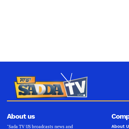
About us
Comp
"Sada TV US broadcasts news and
About U