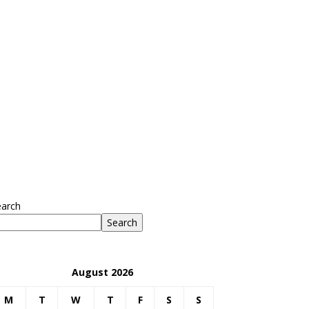
earch
Search
August 2026
M
T
W
T
F
S
S