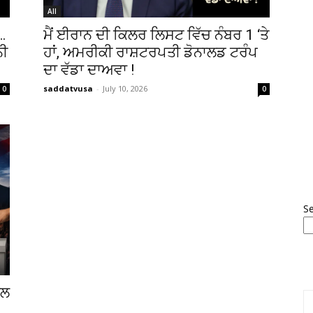
All
…
ਮੈਂ ਈਰਾਨ ਦੀ ਕਿਲਰ ਲਿਸਟ ਵਿੱਚ ਨੰਬਰ 1 ‘ਤੇ
ਨੀ
ਹਾਂ, ਅਮਰੀਕੀ ਰਾਸ਼ਟਰਪਤੀ ਡੋਨਾਲਡ ਟਰੰਪ
ਦਾ ਵੱਡਾ ਦਾਅਵਾ !
saddatvusa
-
July 10, 2026
0
0
S
ੱਲ