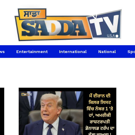
ws
Entertainment
International
National
Spo