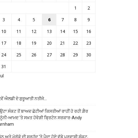
1
2
3
4
5
6
7
8
9
10
11
12
13
14
15
16
17
18
19
20
21
22
23
24
25
26
27
28
29
30
31
Jul
ਵੇਂ ਐਲਡੀ ਦੇ ਸ਼ੁਰੂਆਤੀ ਨਤੀਜੇ…
ਉਟਾ ਸੰਕਟ ਤੋਂ ਬਾਅਦ ਛੋਟੀਆਂ ਕਿਸਤੀਆਂ ਰਾਹੀਂ ਹੋ ਰਹੀ ਗ਼ੈਰ
ਨੂੰਨੀ-ਆਮਦ ‘ਤੇ ਸਖ਼ਤ ਹੋਵੇਗੀ ਬ੍ਰਿਟੇਨ ਸਰਕਾਰ-Andy
urnham
ੇਨ ਅਤੇ ਮੋਰੱਕੋ ਦੀ ਸਰਹੱਦ ‘ਤੇ ਪੈਦਾ ਹੋਏ ਵੱਡੇ ਪ੍ਰਵਾਸੀ ਸੰਕਟ,