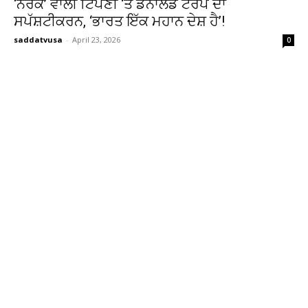
‘ਨਰਕ’ ਵਾਲੀ ਟਿੱਪਣੀ ‘ਤੇ ਡੋਨਾਲਡ ਟਰੰਪ ਦਾ
ਸਪੱਸ਼ਟੀਕਰਨ, ‘ਭਾਰਤ ਇੱਕ ਮਹਾਨ ਦੇਸ਼ ਹੈ’!
saddatvusa
-
April 23, 2026
0