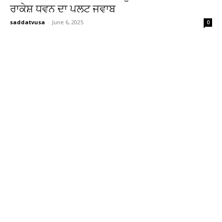
ਰਾਕੇਸ਼ ਧਵਨ ਦਾ ਪਲਟ ਜਵਾਬ
saddatvusa
-
June 6, 2025
0