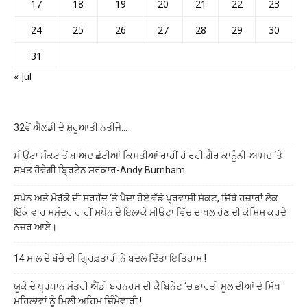
17
18
19
20
21
22
23
24
25
26
27
28
29
30
31
« Jul
32ਵੇਂ ਐਲਡੀ ਦੇ ਸ਼ੁਰੂਆਤੀ ਨਤੀਜੇ…
ਸੀਉਟਾ ਸੰਕਟ ਤੋਂ ਬਾਅਦ ਛੋਟੀਆਂ ਕਿਸਤੀਆਂ ਰਾਹੀਂ ਹੋ ਰਹੀ ਗ਼ੈਰ ਕਾਨੂੰਨੀ-ਆਮਦ ‘ਤੇ
ਸਖ਼ਤ ਹੋਵੇਗੀ ਬ੍ਰਿਟੇਨ ਸਰਕਾਰ-Andy Burnham
ਸਪੇਨ ਅਤੇ ਮੋਰੱਕੋ ਦੀ ਸਰਹੱਦ ‘ਤੇ ਪੈਦਾ ਹੋਏ ਵੱਡੇ ਪ੍ਰਵਾਸੀ ਸੰਕਟ, ਜਿੱਥੇ ਹਜ਼ਾਰਾਂ ਲੋਕ
ਇੱਕੋ ਵਾਰ ਸਮੁੰਦਰ ਰਾਹੀਂ ਸਪੇਨ ਦੇ ਇਲਾਕੇ ਸੀਉਟਾ ਵਿੱਚ ਦਾਖਲ ਹੋਣ ਦੀ ਕੋਸ਼ਿਸ਼ ਕਰਦੇ
ਨਜ਼ਰ ਆਏ।
14 ਸਾਲ ਦੇ ਬੱਚੇ ਦੀ ਗ੍ਰਿਫ਼ਤਾਰੀ ਨੇ ਬਦਲ ਦਿੱਤਾ ਇਤਿਹਾਸ !
ਯੂਕੇ ਦੇ ਪ੍ਰਧਾਨ ਮੰਤਰੀ ਐਂਡੀ ਬਰਨਹਮ ਦੀ ਕੈਬਿਨੇਟ ‘ਚ ਭਾਰਤੀ ਮੂਲ ਦੀਆਂ ਦੋ ਸਿੱਖ
ਮਹਿਲਾਵਾਂ ਨੂੰ ਮਿਲੀ ਅਹਿਮ ਜ਼ਿੰਮੇਵਾਰੀ !