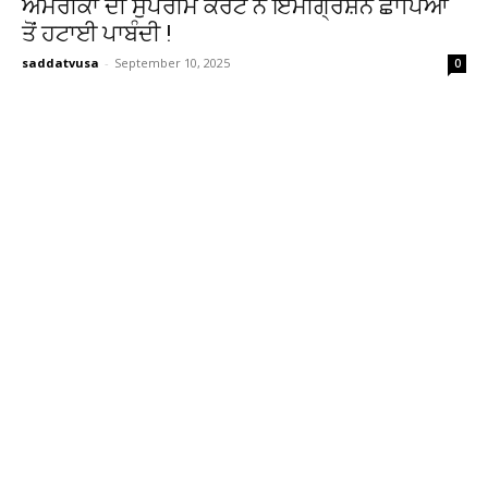
ਅਮਰੀਕਾ ਦੀ ਸੁਪਰੀਮ ਕੋਰਟ ਨੇ ਇਮੀਗ੍ਰੇਸ਼ਨ ਛਾਪਿਆਂ
ਤੋਂ ਹਟਾਈ ਪਾਬੰਦੀ !
saddatvusa
-
September 10, 2025
0