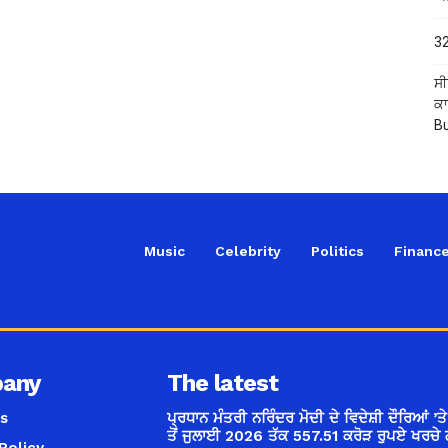
32
ਸੀ
ਕਾ
B
Music
Celebrity
Politics
Financ
any
The latest
s
ਪ੍ਰਧਾਨ ਮੰਤਰੀ ਨਰਿੰਦਰ ਮੋਦੀ ਦੇ ਵਿਦੇਸ਼ੀ ਦੌਰਿਆਂ ’
ਤੋਂ ਜੁਲਾਈ 2026 ਤੱਕ 557.51 ਕਰੋੜ ਰੁਪਏ ਖਰਚੇ 
Policy