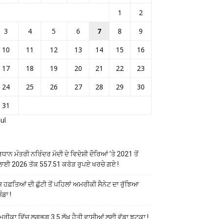
1
2
3
4
5
6
7
8
9
10
11
12
13
14
15
16
17
18
19
20
21
22
23
24
25
26
27
28
29
30
31
Jul
ਰਧਾਨ ਮੰਤਰੀ ਨਰਿੰਦਰ ਮੋਦੀ ਦੇ ਵਿਦੇਸ਼ੀ ਦੌਰਿਆਂ ’ਤੇ 2021 ਤੋਂ
ਲਾਈ 2026 ਤੱਕ 557.51 ਕਰੋੜ ਰੁਪਏ ਖਰਚੇ ਗਏ !
ਜ ਹਫ਼ਤਿਆਂ ਦੀ ਛੁੱਟੀ ਤੋਂ ਪਹਿਲਾਂ ਅਮਰੀਕੀ ਸੈਨੇਟ ਦਾ ਰੁੱਝਿਆ
ੰਡਾ !
ਰੀਕਾ ਵਿੱਚ ਲਗਭਗ 3.5 ਲੱਖ ਹੈਤੀ ਵਾਸੀਆਂ ਲਈ ਵੱਡਾ ਝਟਕਾ !