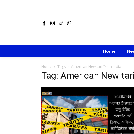
Home
Ne
Home
Tags
American New tariffs on india
Tag: American New tari