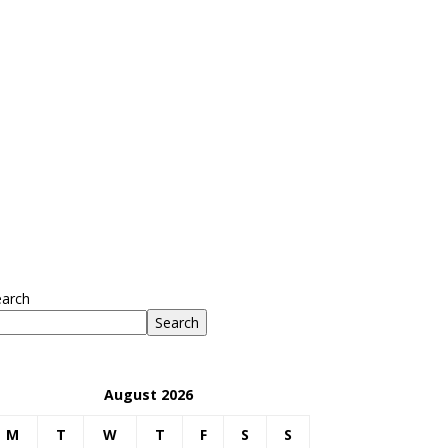
earch
Search
August 2026
M
T
W
T
F
S
S