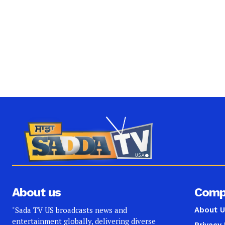
About us
Comp
"Sada TV US broadcasts news and
About U
entertainment globally, delivering diverse
Privacy 