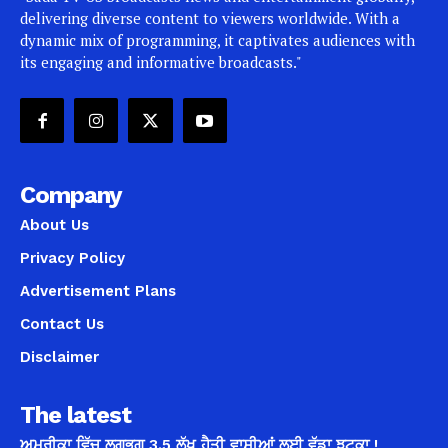
delivering diverse content to viewers worldwide. With a
dynamic mix of programming, it captivates audiences with
its engaging and informative broadcasts."
Company
About Us
Privacy Policy
Advertisement Plans
Contact Us
Disclaimer
The latest
ਅਮਰੀਕਾ ਵਿੱਚ ਲਗਭਗ 3.5 ਲੱਖ ਹੈਤੀ ਵਾਸੀਆਂ ਲਈ ਵੱਡਾ ਝਟਕਾ !