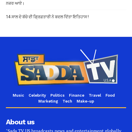
ਨਜ਼ਰ ਆਏ।
14 ਸਾਲ ਦੇ ਬੱਚੇ ਦੀ ਗ੍ਰਿਫ਼ਤਾਰੀ ਨੇ ਬਦਲ ਦਿੱਤਾ ਇਤਿਹਾਸ !
Music
Celebrity
Politics
Finance
Travel
Food
Marketing
Tech
Make-up
About us
"Sada TV US broadcasts news and entertainment globally,