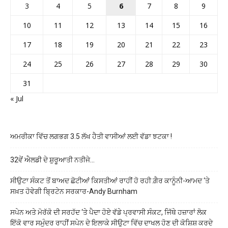
3
4
5
6
7
8
9
10
11
12
13
14
15
16
17
18
19
20
21
22
23
24
25
26
27
28
29
30
31
« Jul
ਅਮਰੀਕਾ ਵਿੱਚ ਲਗਭਗ 3.5 ਲੱਖ ਹੈਤੀ ਵਾਸੀਆਂ ਲਈ ਵੱਡਾ ਝਟਕਾ !
32ਵੇਂ ਐਲਡੀ ਦੇ ਸ਼ੁਰੂਆਤੀ ਨਤੀਜੇ…
ਸੀਉਟਾ ਸੰਕਟ ਤੋਂ ਬਾਅਦ ਛੋਟੀਆਂ ਕਿਸਤੀਆਂ ਰਾਹੀਂ ਹੋ ਰਹੀ ਗ਼ੈਰ ਕਾਨੂੰਨੀ-ਆਮਦ ‘ਤੇ
ਸਖ਼ਤ ਹੋਵੇਗੀ ਬ੍ਰਿਟੇਨ ਸਰਕਾਰ-Andy Burnham
ਸਪੇਨ ਅਤੇ ਮੋਰੱਕੋ ਦੀ ਸਰਹੱਦ ‘ਤੇ ਪੈਦਾ ਹੋਏ ਵੱਡੇ ਪ੍ਰਵਾਸੀ ਸੰਕਟ, ਜਿੱਥੇ ਹਜ਼ਾਰਾਂ ਲੋਕ
ਇੱਕੋ ਵਾਰ ਸਮੁੰਦਰ ਰਾਹੀਂ ਸਪੇਨ ਦੇ ਇਲਾਕੇ ਸੀਉਟਾ ਵਿੱਚ ਦਾਖਲ ਹੋਣ ਦੀ ਕੋਸ਼ਿਸ਼ ਕਰਦੇ