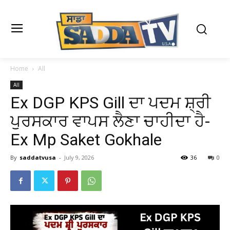
Home
All
All
Ex DGP KPS Gill ਦਾ ਪਦਮ ਸ਼੍ਰੀ
ਪੁਰਸਕਾਰ ਵਾਪਸ ਲੈਣਾ ਚਾਹੀਦਾ ਹੈ-
Ex Mp Saket Gokhale
By
saddatvusa
-
July 9, 2026
36
0