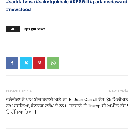
#saddatvusa
#saketgokhale
#KPSGill
#padamsriaward
#newsfeed
TAGS
kps gill news
Previous article
Next article
ਫਲੋਰੀਡਾ ਦੇ ਪਾਮ ਬੀਚ ਹਵਾਈ ਅੱਡੇ ਦਾ
E. Jean Carroll ਕੇਸ: $5 ਮਿਲੀਅਨ
ਨਾਮ ਬਦਲਿਆ, ਡੋਨਾਲਡ ਟਰੰਪ ਦੇ ਨਾਮ
ਹਰਜਾਨੇ ‘ਤੇ Trump ਦੀ ਅਪੀਲ ਰੱਦ !
‘ਤੇ ਰੱਖਿਆ ਗਿਆ !