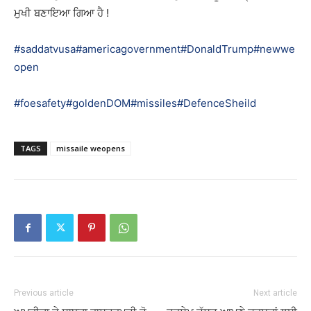
ਮੁਖੀ ਬਣਾਇਆ ਗਿਆ ਹੈ !
#saddatvusa
#americagovernment
#DonaldTrump
#newwe
open
#foesafety
#goldenDOM
#missiles
#DefenceSheild
TAGS
missaile weopens
Previous article
Next article