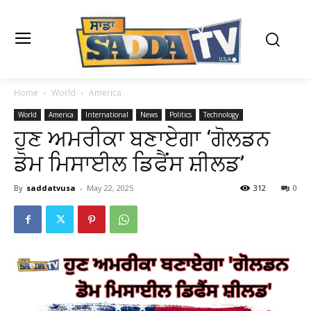
Home
World
America
World
America
International
News
Politics
Technology
ਹੁਣ ਅਮਰੀਕਾ ਬਣਾਏਗਾ ‘ਗੋਲਡਨ
ਡੋਮ ਮਿਸਾਈਲ ਡਿਫੈਂਸ ਸ਼ੀਲਡ’
By
saddatvusa
-
May 22, 2025
312
0