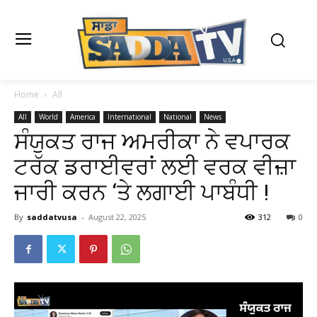
Home
All
All
World
America
International
National
News
ਸੰਯੁਕਤ ਰਾਜ ਅਮਰੀਕਾ ਨੇ ਵਪਾਰਕ
ਟਰੱਕ ਡਰਾਈਵਰਾਂ ਲਈ ਵਰਕ ਵੀਜ਼ਾ
ਜਾਰੀ ਕਰਨ ‘ਤੇ ਲਗਾਈ ਪਾਬੰਧੀ !
By
saddatvusa
-
August 22, 2025
312
0