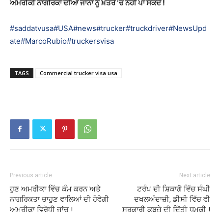
ਅਮਰੀਕੀ ਨਾਗਰਿਕਾਂ ਦੀਆਂ ਜਾਨਾਂ ਨੂੰ ਖ਼ਤਰੇ ‘ਚ ਨਹੀਂ ਪਾ ਸਕਦੇ !
#saddatvusa
#USA
#news
#trucker
#truckdriver
#NewsUpd
ate
#MarcoRubio
#truckersvisa
TAGS
Commercial trucker visa usa
Previous article
Next article
ਹੁਣ ਅਮਰੀਕਾ ਵਿੱਚ ਕੰਮ ਕਰਨ ਅਤੇ
ਟਰੰਪ ਦੀ ਸ਼ਿਕਾਗੋ ਵਿੱਚ ਸੰਘੀ
ਨਾਗਰਿਕਤਾ ਚਾਹੁਣ ਵਾਲਿਆਂ ਦੀ ਹੋਵੇਗੀ
ਦਖਲਅੰਦਾਜ਼ੀ, ਡੀਸੀ ਵਿੱਚ ਵੀ
ਅਮਰੀਕਾ ਵਿਰੋਧੀ ਜਾਂਚ !
ਸਰਕਾਰੀ ਕਬਜ਼ੇ ਦੀ ਦਿੱਤੀ ਧਮਕੀ !