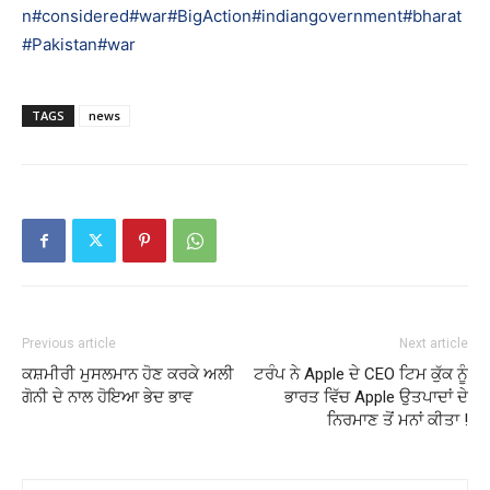
n
#considered
#war
#BigAction
#indiangovernment
#bharat
#Pakistan
#war
TAGS
news
Previous article
Next article
ਕਸ਼ਮੀਰੀ ਮੁਸਲਮਾਨ ਹੋਣ ਕਰਕੇ ਅਲੀ
ਟਰੰਪ ਨੇ Apple ਦੇ CEO ਟਿਮ ਕੁੱਕ ਨੂੰ
ਗੋਨੀ ਦੇ ਨਾਲ ਹੋਇਆ ਭੇਦ ਭਾਵ
ਭਾਰਤ ਵਿੱਚ Apple ਉਤਪਾਦਾਂ ਦੇ
ਨਿਰਮਾਣ ਤੋਂ ਮਨਾਂ ਕੀਤਾ !