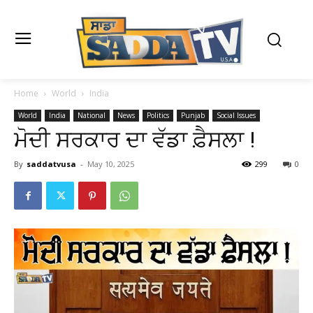
Home
World
India
World
India
National
News
Politics
Punjab
Social Issues
ਮੋਦੀ ਸਰਕਾਰ ਦਾ ਵੱਡਾ ਫ਼ੈਸਲਾ !
By
saddatvusa
-
May 10, 2025
299
0