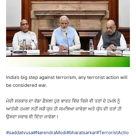
India’s big step against terrorism, any terrorist action will
be considered war.
ਮੋਦੀ ਸਰਕਾਰ ਦਾ ਵੱਡਾ ਫ਼ੈਸਲਾ ਹੁਣ ਭਾਰਤ ਵਿੱਚ ਕਿਸੇ ਵੀ ਤਰਾਂ ਦੇ ਹਮਲੇ ਨੂੰ
ਆਤੰਕੀ ਹਮਲਾ ਨਹੀਂ ਸਗੋਂ ਯੁਧ ਹੀ ਸਮਝਿਆ ਜਾਵੇਗਾ ਅਤੇ ਯੁੱਧ ਦੀ ਤਰਾਂ ਹੀ
ਉਸਦਾ ਜਵਾਬ ਵੀ ਦਿੱਤਾ ਜਾਵੇਗਾ !
#saddatvusa
#NarendraModi
#bharatsarkar
#TerroristActio