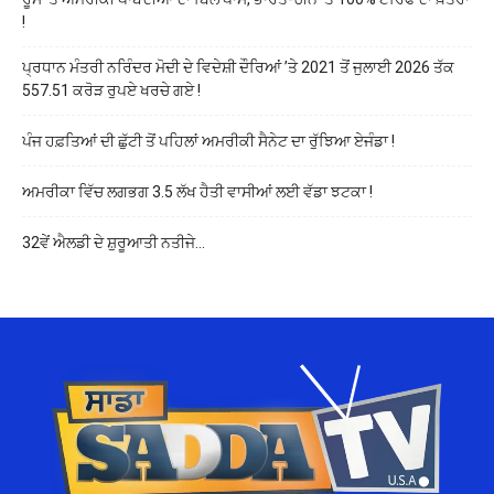
!
ਪ੍ਰਧਾਨ ਮੰਤਰੀ ਨਰਿੰਦਰ ਮੋਦੀ ਦੇ ਵਿਦੇਸ਼ੀ ਦੌਰਿਆਂ ’ਤੇ 2021 ਤੋਂ ਜੁਲਾਈ 2026 ਤੱਕ
557.51 ਕਰੋੜ ਰੁਪਏ ਖਰਚੇ ਗਏ !
ਪੰਜ ਹਫ਼ਤਿਆਂ ਦੀ ਛੁੱਟੀ ਤੋਂ ਪਹਿਲਾਂ ਅਮਰੀਕੀ ਸੈਨੇਟ ਦਾ ਰੁੱਝਿਆ ਏਜੰਡਾ !
ਅਮਰੀਕਾ ਵਿੱਚ ਲਗਭਗ 3.5 ਲੱਖ ਹੈਤੀ ਵਾਸੀਆਂ ਲਈ ਵੱਡਾ ਝਟਕਾ !
32ਵੇਂ ਐਲਡੀ ਦੇ ਸ਼ੁਰੂਆਤੀ ਨਤੀਜੇ…