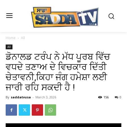
Home
All
All
ਡੋਨਾਲਡ ਟਰੰਪ ਨੇ ਮੱਧ ਪੂਰਬ ਵਿੱਚ
ਵਧਦੇ ਤਣਾਅ ਦੇ ਵਿਚਕਾਰ ਦਿੱਤੀ
ਚੇਤਾਵਨੀ,ਕਿਹਾ ਜੰਗ ਹਮੇਸ਼ਾ ਲਈ
ਜਾਰੀ ਰਹਿ ਸਕਦੀ ਹੈ !
By
saddatvusa
-
March 3, 2026
156
0