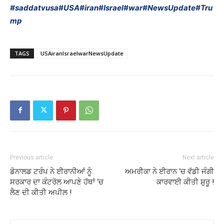
#saddatvusa
#USA
#iran
#Israel
#war
#NewsUpdate
#Tru
mp
TAGS
USAiranIsraelwarNewsUpdate
Previous article
Next article
ਡੋਨਾਲਡ ਟਰੰਪ ਨੇ ਈਰਾਨੀਆਂ ਨੂੰ
ਅਮਰੀਕਾ ਨੇ ਈਰਾਨ ‘ਚ ਵੱਡੀ ਜੰਗੀ
ਸਰਕਾਰ ਦਾ ਕੰਟਰੋਲ ਆਪਣੇ ਹੱਥਾਂ ‘ਚ
ਕਾਰਵਾਈ ਕੀਤੀ ਸ਼ੁਰੂ !
ਲੈਣ ਦੀ ਕੀਤੀ ਅਪੀਲ !