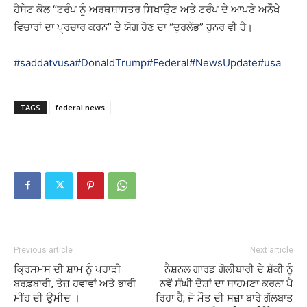
ਹੈਸੇਟ ਕੋਲ “ਟਰੰਪ ਨੂੰ ਅਰਥਸ਼ਾਸਤਰ ਸਿਖਾਉਣ ਅਤੇ ਟਰੰਪ ਦੇ ਆਪਣੇ ਅਨੌਖੇ
ਵਿਚਾਰਾਂ ਦਾ ਪ੍ਰਚਾਰ ਕਰਨ” ਦੇ ਯੋਗ ਹੋਣ ਦਾ “ਦੁਰਲੱਭ” ਹੁਨਰ ਵੀ ਹੈ।
#saddatvusa
#DonaldTrump
#Federal
#NewsUpdate
#usa
TAGS
federal news
Previous article
Next article
ਕ੍ਰਿਸਮਸ ਦੀ ਸ਼ਾਮ ਨੂੰ ਪਹਾੜੀ
ਨੈਸ਼ਨਲ ਗਾਰਡ ਗੋਲੀਬਾਰੀ ਦੇ ਸ਼ੱਕੀ ਨੂੰ
ਬਰਫ਼ਬਾਰੀ, ਤੇਜ਼ ਹਵਾਵਾਂ ਅਤੇ ਭਾਰੀ
ਨਵੇਂ ਸੰਘੀ ਦੋਸ਼ਾਂ ਦਾ ਸਾਹਮਣਾ ਕਰਨਾ ਪੈ
ਮੀਂਹ ਦੀ ਉਮੀਦ ।
ਰਿਹਾ ਹੈ, ਜੋ ਮੌਤ ਦੀ ਸਜ਼ਾ ਬਾਰੇ ਗੱਲਬਾਤ