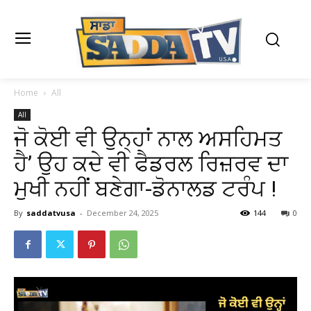
Home
All
All
ਜੋ ਕੋਈ ਵੀ ਉਨ੍ਹਾਂ ਨਾਲ ਅਸਹਿਮਤ
ਹੈ’ ਉਹ ਕਦੇ ਵੀ ਫੈਡਰਲ ਰਿਜ਼ਰਵ ਦਾ
ਮੁਖੀ ਨਹੀਂ ਬਣੇਗਾ-ਡੋਨਾਲਡ ਟਰੰਪ !
By
saddatvusa
-
December 24, 2025
144
0