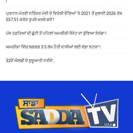
!
ਪ੍ਰਧਾਨ ਮੰਤਰੀ ਨਰਿੰਦਰ ਮੋਦੀ ਦੇ ਵਿਦੇਸ਼ੀ ਦੌਰਿਆਂ ’ਤੇ 2021 ਤੋਂ ਜੁਲਾਈ 2026 ਤੱਕ
557.51 ਕਰੋੜ ਰੁਪਏ ਖਰਚੇ ਗਏ !
ਪੰਜ ਹਫ਼ਤਿਆਂ ਦੀ ਛੁੱਟੀ ਤੋਂ ਪਹਿਲਾਂ ਅਮਰੀਕੀ ਸੈਨੇਟ ਦਾ ਰੁੱਝਿਆ ਏਜੰਡਾ !
ਅਮਰੀਕਾ ਵਿੱਚ ਲਗਭਗ 3.5 ਲੱਖ ਹੈਤੀ ਵਾਸੀਆਂ ਲਈ ਵੱਡਾ ਝਟਕਾ !
32ਵੇਂ ਐਲਡੀ ਦੇ ਸ਼ੁਰੂਆਤੀ ਨਤੀਜੇ…