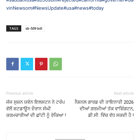
vinNewsom
#NewsUpdate
#usa
#news
#today
TAGS
sb-509 bill
Previous article
Next article
ਜੱਜ ਸੁਜ਼ਨ ਯਵੋਨ ਇਲਸਟਨ ਨੇ ਟਰੰਪ
ਨੈਸ਼ਨਲ ਗਾਰਡ ਦੀ ਤਾਇਨਾਤੀ 2026
ਵੱਲੋਂ ਸ਼ਟਡਾਊਨ ਦੌਰਾਨ ਸੰਘੀ
ਦੀਆਂ ਗਰਮੀਆਂ ਤੱਕ ਵਾਸ਼ਿੰਗਟਨ,
ਕਰਮਚਾਰੀਆਂ ਦੀ ਛਾਂਟੀ ਨੂੰ ਰੋਕਿਆ !
ਡੀ.ਸੀ. ਵਿੱਚ ਵੱਧ ਸਕਦੀ ਹੈ !