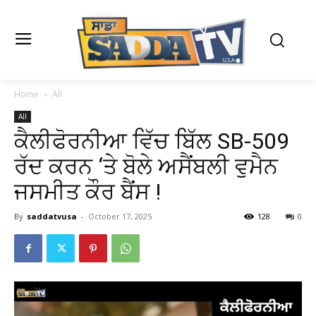
Home
All
All
ਕੈਲੀਫੋਰਨੀਆ ਵਿੱਚ ਬਿੱਲ SB-509
ਰੱਦ ਕਰਨ ‘ਤੇ ਬੋਲੇ ਅਸੈਂਬਲੀ ਵੁਮੈਨ
ਜਸਮੀਤ ਕੌਰ ਬੈਂਸ !
By
saddatvusa
-
October 17, 2025
128
0