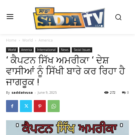
Home
World
America
World
America
International
News
Social Issues
‘ ਕੈਪਟਨ ਸਿੱਖ ਅਮਰੀਕਾ ‘ ਦੇਸ਼
ਵਾਸੀਆਂ ਨੂੰ ਸਿੱਖੀ ਬਾਰੇ ਕਰ ਰਿਹਾ ਹੈ
ਜਾਗਰੂਕ !
By
saddatvusa
-
June 9, 2025
272
0